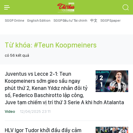
SGGP Online
English Edition
SGGP Đầu tư Tài chính
中文
SGGP Epaper
Từ khóa:
#Teun Koopmeiners
có
56
kết quả
Juventus vs Lecce 2-1: Teun
Koopmeiners sớm gieo sầu ngay
phút thứ 2, Kenan Yıldız nhân đôi tỷ
số, Federico Baschirotto lập công,
Juve tạm chiếm vị trí thứ 3 Serie A khi hơn Atalanta
Video
12/04/2025 23:11
HLV Igor Tudor khởi đầu đầy cảm