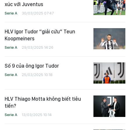
xúc với Juventus
Serie A
30/03/2025 07:47
HLV Igor Tudor “giải cứu” Teun
Koopmeiners
Serie A
29/03/2025 14:26
Số 9 của ông Igor Tudor
Serie A
25/03/2025 10:18
HLV Thiago Motta không biết tiêu
tiền?
Serie A
13/03/2025 10:14