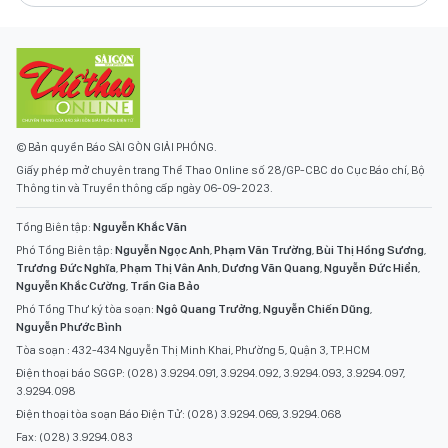
© Bản quyền Báo SÀI GÒN GIẢI PHÓNG.
Giấy phép mở chuyên trang Thể Thao Online số 28/GP-CBC do Cục Báo chí, Bộ
Thông tin và Truyền thông cấp ngày 06-09-2023.
Tổng Biên tập:
Nguyễn Khắc Văn
Phó Tổng Biên tập:
Nguyễn Ngọc Anh
,
Phạm Văn Trường
,
Bùi Thị Hồng Sương
,
Trương Đức Nghĩa
,
Phạm Thị Vân Anh
,
Dương Văn Quang
,
Nguyễn Đức Hiển
,
Nguyễn Khắc Cường
,
Trần Gia Bảo
Phó Tổng Thư ký tòa soạn:
Ngô Quang Trưởng
,
Nguyễn Chiến Dũng
,
Nguyễn Phước Bình
Tòa soạn : 432-434 Nguyễn Thị Minh Khai, Phường 5, Quận 3, TP.HCM
Điện thoại báo SGGP: (028) 3.9294.091, 3.9294.092, 3.9294.093, 3.9294.097,
3.9294.098
Điện thoại tòa soạn Báo Điện Tử: (028) 3.9294.069, 3.9294.068
Fax: (028) 3.9294.083