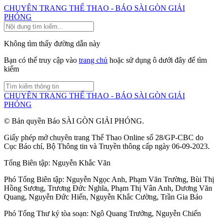
CHUYÊN TRANG THỂ THAO - BÁO SÀI GÒN GIẢI
PHÓNG
Không tìm thấy đường dẫn này
Bạn có thể truy cập vào
trang chủ
hoặc sử dụng ô dưới đây để tìm
kiếm
CHUYÊN TRANG THỂ THAO - BÁO SÀI GÒN GIẢI
PHÓNG
© Bản quyền Báo SÀI GÒN GIẢI PHÓNG.
Giấy phép mở chuyên trang Thể Thao Online số 28/GP-CBC do
Cục Báo chí, Bộ Thông tin và Truyền thông cấp ngày 06-09-2023.
Tổng Biên tập:
Nguyễn Khắc Văn
Phó Tổng Biên tập:
Nguyễn Ngọc Anh
,
Phạm Văn Trường
,
Bùi Thị
Hồng Sương
,
Trương Đức Nghĩa
,
Phạm Thị Vân Anh
,
Dương Văn
Quang
,
Nguyễn Đức Hiển
,
Nguyễn Khắc Cường
,
Trần Gia Bảo
Phó Tổng Thư ký tòa soạn:
Ngô Quang Trưởng
,
Nguyễn Chiến