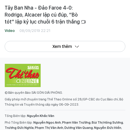
Tây Ban Nha - Đảo Faroe 4-0:
Rodrigo, Alcacer lập cú đúp, “Bò
tót” lập kỷ lục chuỗi 6 trận thắng
Video
08/09/2019 22:21
Xem thêm
© Bản quyền Báo SÀI GÒN GIẢI PHÓNG.
Giấy phép mở chuyên trang Thể Thao Online số 28/GP-CBC do Cục Báo chí, Bộ
Thông tin và Truyền thông cấp ngày 06-09-2023.
Tổng Biên tập:
Nguyễn Khắc Văn
Phó Tổng Biên tập:
Nguyễn Ngọc Anh
,
Phạm Văn Trường
,
Bùi Thị Hồng Sương
,
Trương Đức Nghĩa
,
Phạm Thị Vân Anh
,
Dương Văn Quang
,
Nguyễn Đức Hiển
,