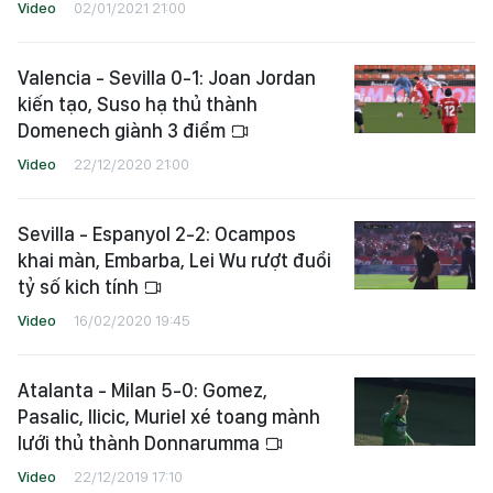
Video
02/01/2021 21:00
Valencia - Sevilla 0-1: Joan Jordan
kiến tạo, Suso hạ thủ thành
Domenech giành 3 điểm
Video
22/12/2020 21:00
Sevilla - Espanyol 2-2: Ocampos
khai màn, Embarba, Lei Wu rượt đuổi
tỷ số kich tính
Video
16/02/2020 19:45
Atalanta - Milan 5-0: Gomez,
Pasalic, Ilicic, Muriel xé toang mành
lưới thủ thành Donnarumma
Video
22/12/2019 17:10