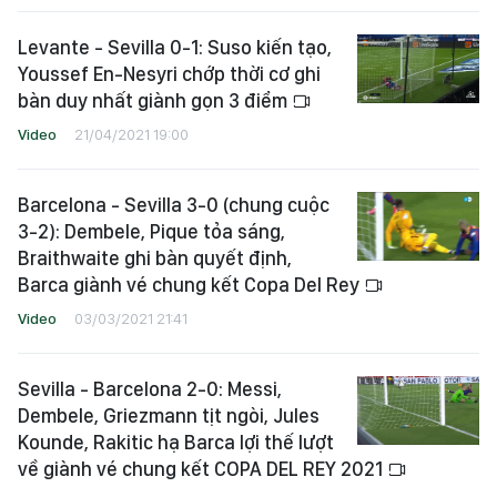
Levante - Sevilla 0-1: Suso kiến tạo,
Youssef En-Nesyri chớp thời cơ ghi
bàn duy nhất giành gọn 3 điểm
Video
21/04/2021 19:00
Barcelona - Sevilla 3-0 (chung cuộc
3-2): Dembele, Pique tỏa sáng,
Braithwaite ghi bàn quyết định,
Barca giành vé chung kết Copa Del Rey
Video
03/03/2021 21:41
Sevilla - Barcelona 2-0: Messi,
Dembele, Griezmann tịt ngòi, Jules
Kounde, Rakitic hạ Barca lợi thế lượt
về giành vé chung kết COPA DEL REY 2021