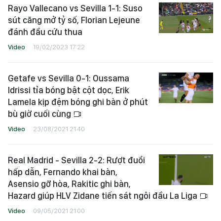
Rayo Vallecano vs Sevilla 1-1: Suso
sút căng mở tỷ số, Florian Lejeune
đánh đầu cứu thua
Video
19/02/2023 17:22
Getafe vs Sevilla 0-1: Oussama
Idrissi tỉa bóng bật cột dọc, Erik
Lamela kịp đệm bóng ghi bàn ở phút
bù giờ cuối cùng
Video
23/08/2021 21:40
Real Madrid - Sevilla 2-2: Rượt đuổi
hấp dẫn, Fernando khai bàn,
Asensio gỡ hòa, Rakitic ghi bàn,
Hazard giúp HLV Zidane tiến sát ngôi đầu La Liga
Video
09/05/2021 21:00