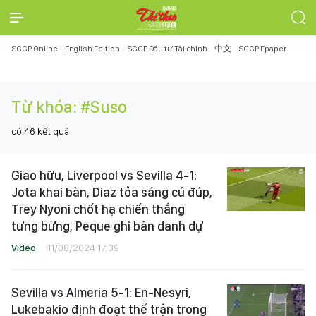
SGGP Online
English Edition
SGGP Đầu tư Tài chính
中文
SGGP Epaper
Từ khóa:
#Suso
có
46
kết quả
Giao hữu, Liverpool vs Sevilla 4-1:
Jota khai bàn, Diaz tỏa sáng cú đúp,
Trey Nyoni chốt hạ chiến thắng
tưng bừng, Peque ghi bàn danh dự
Video
11/08/2024 17:39
Sevilla vs Almeria 5-1: En-Nesyri,
Lukebakio định đoạt thế trận trong