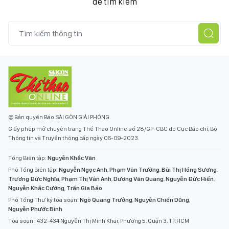
để tìm kiếm
© Bản quyền Báo SÀI GÒN GIẢI PHÓNG.
Giấy phép mở chuyên trang Thể Thao Online số 28/GP-CBC do Cục Báo chí, Bộ
Thông tin và Truyền thông cấp ngày 06-09-2023.
Tổng Biên tập:
Nguyễn Khắc Văn
Phó Tổng Biên tập:
Nguyễn Ngọc Anh
,
Phạm Văn Trường
,
Bùi Thị Hồng Sương
,
Trương Đức Nghĩa
,
Phạm Thị Vân Anh
,
Dương Văn Quang
,
Nguyễn Đức Hiển
,
Nguyễn Khắc Cường
,
Trần Gia Bảo
Phó Tổng Thư ký tòa soạn:
Ngô Quang Trưởng
,
Nguyễn Chiến Dũng
,
Nguyễn Phước Bình
Tòa soạn : 432-434 Nguyễn Thị Minh Khai, Phường 5, Quận 3, TP.HCM