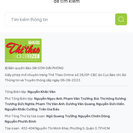
để tìm kiếm
© Bản quyền Báo SÀI GÒN GIẢI PHÓNG.
Giấy phép mở chuyên trang Thể Thao Online số 28/GP-CBC do Cục Báo chí, Bộ
Thông tin và Truyền thông cấp ngày 06-09-2023.
Tổng Biên tập:
Nguyễn Khắc Văn
Phó Tổng Biên tập:
Nguyễn Ngọc Anh
,
Phạm Văn Trường
,
Bùi Thị Hồng Sương
,
Trương Đức Nghĩa
,
Phạm Thị Vân Anh
,
Dương Văn Quang
,
Nguyễn Đức Hiển
,
Nguyễn Khắc Cường
,
Trần Gia Bảo
Phó Tổng Thư ký tòa soạn:
Ngô Quang Trưởng
,
Nguyễn Chiến Dũng
,
Nguyễn Phước Bình
Tòa soạn : 432-434 Nguyễn Thị Minh Khai, Phường 5, Quận 3, TP.HCM