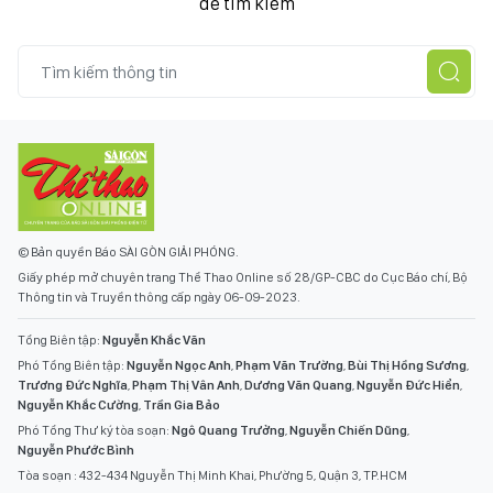
để tìm kiếm
© Bản quyền Báo SÀI GÒN GIẢI PHÓNG.
Giấy phép mở chuyên trang Thể Thao Online số 28/GP-CBC do Cục Báo chí, Bộ
Thông tin và Truyền thông cấp ngày 06-09-2023.
Tổng Biên tập:
Nguyễn Khắc Văn
Phó Tổng Biên tập:
Nguyễn Ngọc Anh
,
Phạm Văn Trường
,
Bùi Thị Hồng Sương
,
Trương Đức Nghĩa
,
Phạm Thị Vân Anh
,
Dương Văn Quang
,
Nguyễn Đức Hiển
,
Nguyễn Khắc Cường
,
Trần Gia Bảo
Phó Tổng Thư ký tòa soạn:
Ngô Quang Trưởng
,
Nguyễn Chiến Dũng
,
Nguyễn Phước Bình
Tòa soạn : 432-434 Nguyễn Thị Minh Khai, Phường 5, Quận 3, TP.HCM