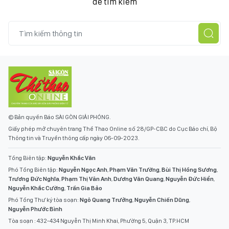
để tìm kiếm
© Bản quyền Báo SÀI GÒN GIẢI PHÓNG.
Giấy phép mở chuyên trang Thể Thao Online số 28/GP-CBC do Cục Báo chí, Bộ
Thông tin và Truyền thông cấp ngày 06-09-2023.
Tổng Biên tập:
Nguyễn Khắc Văn
Phó Tổng Biên tập:
Nguyễn Ngọc Anh
,
Phạm Văn Trường
,
Bùi Thị Hồng Sương
,
Trương Đức Nghĩa
,
Phạm Thị Vân Anh
,
Dương Văn Quang
,
Nguyễn Đức Hiển
,
Nguyễn Khắc Cường
,
Trần Gia Bảo
Phó Tổng Thư ký tòa soạn:
Ngô Quang Trưởng
,
Nguyễn Chiến Dũng
,
Nguyễn Phước Bình
Tòa soạn : 432-434 Nguyễn Thị Minh Khai, Phường 5, Quận 3, TP.HCM