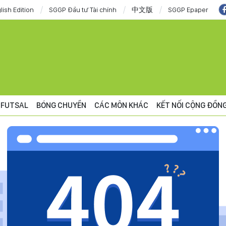
lish Edition
SGGP Đầu tư Tài chính
中文版
SGGP Epaper
FUTSAL
BÓNG CHUYỀN
CÁC MÔN KHÁC
KẾT NỐI CỘNG ĐỒN