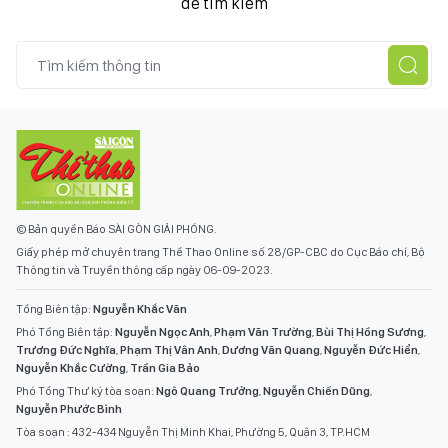
để tìm kiếm
© Bản quyền Báo SÀI GÒN GIẢI PHÓNG.
Giấy phép mở chuyên trang Thể Thao Online số 28/GP-CBC do Cục Báo chí, Bộ
Thông tin và Truyền thông cấp ngày 06-09-2023.
Tổng Biên tập:
Nguyễn Khắc Văn
Phó Tổng Biên tập:
Nguyễn Ngọc Anh
,
Phạm Văn Trường
,
Bùi Thị Hồng Sương
,
Trương Đức Nghĩa
,
Phạm Thị Vân Anh
,
Dương Văn Quang
,
Nguyễn Đức Hiển
,
Nguyễn Khắc Cường
,
Trần Gia Bảo
Phó Tổng Thư ký tòa soạn:
Ngô Quang Trưởng
,
Nguyễn Chiến Dũng
,
Nguyễn Phước Bình
Tòa soạn : 432-434 Nguyễn Thị Minh Khai, Phường 5, Quận 3, TP.HCM