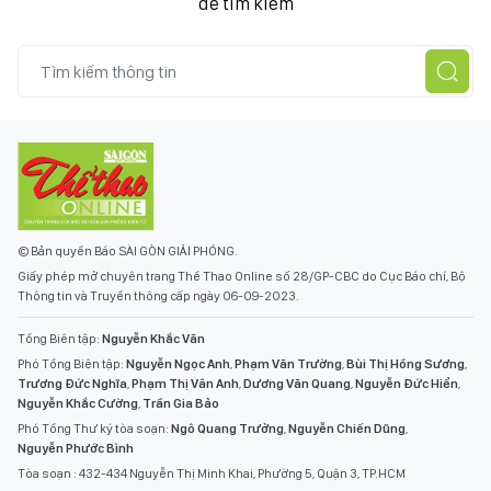
để tìm kiếm
© Bản quyền Báo SÀI GÒN GIẢI PHÓNG.
Giấy phép mở chuyên trang Thể Thao Online số 28/GP-CBC do Cục Báo chí, Bộ
Thông tin và Truyền thông cấp ngày 06-09-2023.
Tổng Biên tập:
Nguyễn Khắc Văn
Phó Tổng Biên tập:
Nguyễn Ngọc Anh
,
Phạm Văn Trường
,
Bùi Thị Hồng Sương
,
Trương Đức Nghĩa
,
Phạm Thị Vân Anh
,
Dương Văn Quang
,
Nguyễn Đức Hiển
,
Nguyễn Khắc Cường
,
Trần Gia Bảo
Phó Tổng Thư ký tòa soạn:
Ngô Quang Trưởng
,
Nguyễn Chiến Dũng
,
Nguyễn Phước Bình
Tòa soạn : 432-434 Nguyễn Thị Minh Khai, Phường 5, Quận 3, TP.HCM