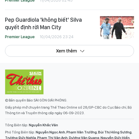
Premier League
11/04/2026 02:45
Pep Guardiola 'không biết' Silva
quyết định rời Man City
Premier League
10/04/2026 23:24
Xem thêm
© Bản quyền Báo SÀI GÒN GIẢI PHÓNG.
Giấy phép mở chuyên trang Thể Thao Online số 28/GP-CBC do Cục Báo chí, Bộ
Thông tin và Truyền thông cấp ngày 06-09-2023.
Tổng Biên tập:
Nguyễn Khắc Văn
Phó Tổng Biên tập:
Nguyễn Ngọc Anh
,
Phạm Văn Trường
,
Bùi Thị Hồng Sương
,
Trương Đức Nghĩa
,
Phạm Thị Vân Anh
,
Dương Văn Quang
,
Nguyễn Đức Hiển
,