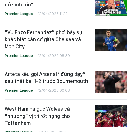
độ sinh tồn"
Premier League
12/04/2026 11:20
“Vụ Enzo Fernandez” phơi bày sự
khác biệt căn cơ giữa Chelsea và
Man City
Premier League
12/04/2026 08:39
Arteta kêu gọi Arsenal “đứng dậy”
sau thất bại 1-2 trước Bournemouth
Premier League
12/04/2026 00:08
West Ham hạ gục Wolves và
“nhường” vị trí rớt hạng cho
Tottenham