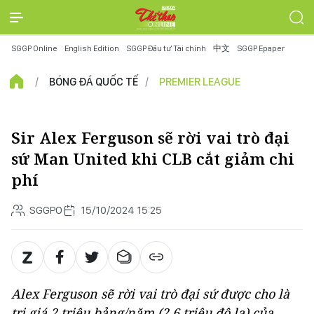
SGGP Online
English Edition
SGGP Đầu tư Tài chính
中文
SGGP Epaper
BÓNG ĐÁ QUỐC TẾ
PREMIER LEAGUE
Sir Alex Ferguson sẽ rời vai trò đại
sứ Man United khi CLB cắt giảm chi
phí
SGGPO
15/10/2024 15:25
Alex Ferguson sẽ rời vai trò đại sứ được cho là
trị giá 2 triệu bảng/năm (2,6 triệu đô la) của