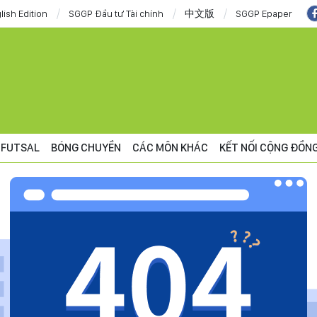
lish Edition
SGGP Đầu tư Tài chính
中文版
SGGP Epaper
FUTSAL
BÓNG CHUYỀN
CÁC MÔN KHÁC
KẾT NỐI CỘNG ĐỒN