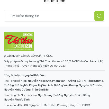
để tìm kiếm
© Bản quyền Báo SÀI GÒN GIẢI PHÓNG.
Giấy phép mở chuyên trang Thể Thao Online số 28/GP-CBC do Cục Báo chí, Bộ
Thông tin và Truyền thông cấp ngày 06-09-2023.
Tổng Biên tập:
Nguyễn Khắc Văn
Phó Tổng Biên tập:
Nguyễn Ngọc Anh
,
Phạm Văn Trường
,
Bùi Thị Hồng Sương
,
Trương Đức Nghĩa
,
Phạm Thị Vân Anh
,
Dương Văn Quang
,
Nguyễn Đức Hiển
,
Nguyễn Khắc Cường
,
Trần Gia Bảo
Phó Tổng Thư ký tòa soạn:
Ngô Quang Trưởng
,
Nguyễn Chiến Dũng
,
Nguyễn Phước Bình
Tòa soạn : 432-434 Nguyễn Thị Minh Khai, Phường 5, Quận 3, TP.HCM