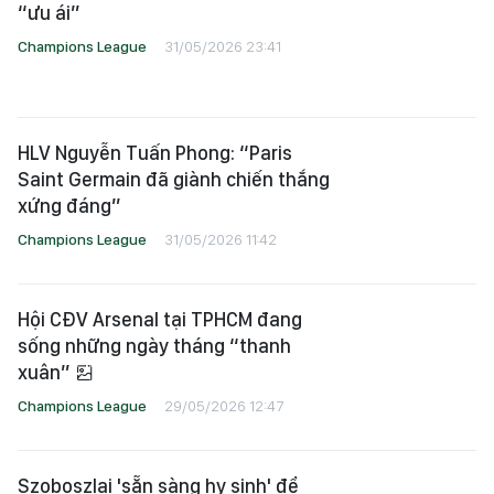
“ưu ái”
Champions League
31/05/2026 23:41
HLV Nguyễn Tuấn Phong: “Paris
Saint Germain đã giành chiến thắng
xứng đáng”
Champions League
31/05/2026 11:42
Hội CĐV Arsenal tại TPHCM đang
sống những ngày tháng “thanh
xuân”
Champions League
29/05/2026 12:47
Szoboszlai 'sẵn sàng hy sinh' để