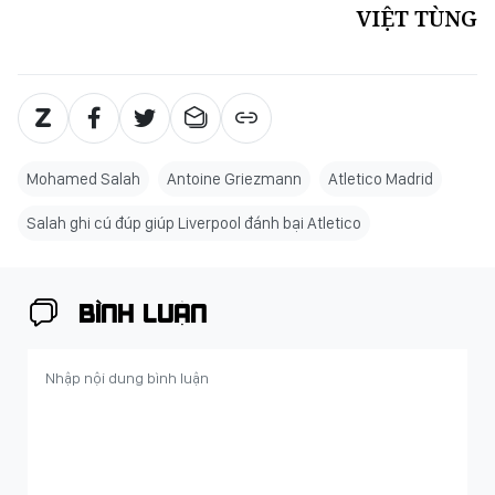
VIỆT TÙNG
Mohamed Salah
Antoine Griezmann
Atletico Madrid
Salah ghi cú đúp giúp Liverpool đánh bại Atletico
BÌNH LUẬN