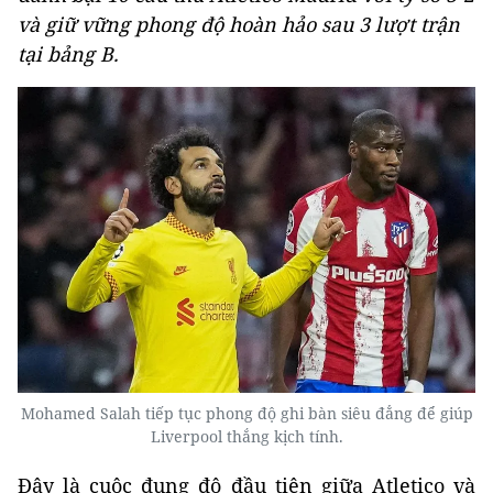
và giữ vững phong độ hoàn hảo sau 3 lượt trận
tại bảng B.
Mohamed Salah tiếp tục phong độ ghi bàn siêu đẳng để giúp
Liverpool thắng kịch tính.
Đây là cuộc đụng độ đầu tiên giữa Atletico và