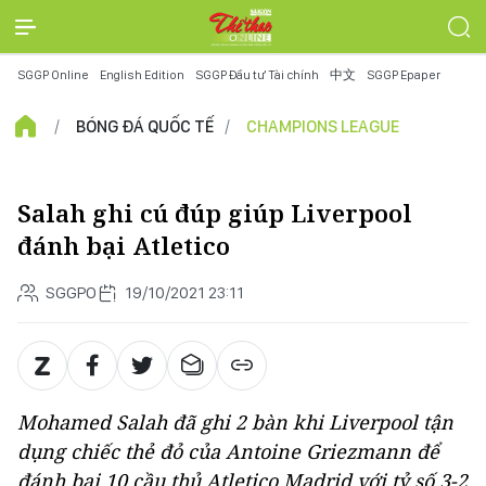
SGGP Online
English Edition
SGGP Đầu tư Tài chính
中文
SGGP Epaper
BÓNG ĐÁ QUỐC TẾ
CHAMPIONS LEAGUE
Salah ghi cú đúp giúp Liverpool
đánh bại Atletico
SGGPO
19/10/2021 23:11
Mohamed Salah đã ghi 2 bàn khi Liverpool tận
dụng chiếc thẻ đỏ của Antoine Griezmann để
đánh bại 10 cầu thủ Atletico Madrid với tỷ số 3-2