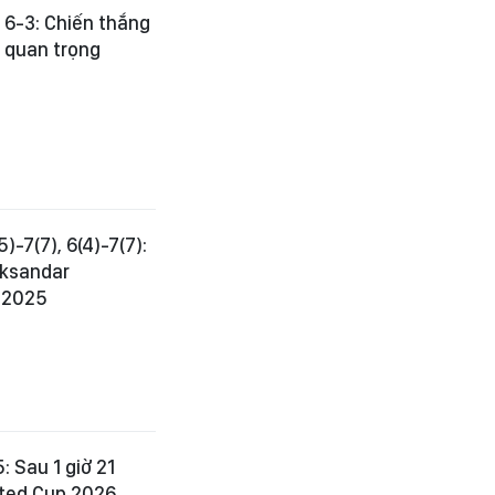
 6-3: Chiến thắng
 quan trọng
)-7(7), 6(4)-7(7):
eksandar
l 2025
: Sau 1 giờ 21
nited Cup 2026