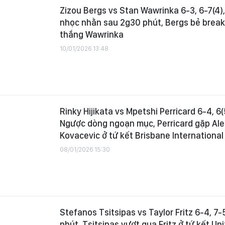
Zizou Bergs vs Stan Wawrinka 6-3, 6-7(4),
nhọc nhằn sau 2g30 phút, Bergs bẻ break
thắng Wawrinka
10/01/2026 13:48
Rinky Hijikata vs Mpetshi Perricard 6-4, 6(5
Ngược dòng ngoạn mục, Perricard gặp Al
Kovacevic ở tứ kết Brisbane Internationa
08/01/2026 15:30
Stefanos Tsitsipas vs Taylor Fritz 6-4, 7-5
phút, Tsitsipas vượt qua Fritz ở tứ kết U