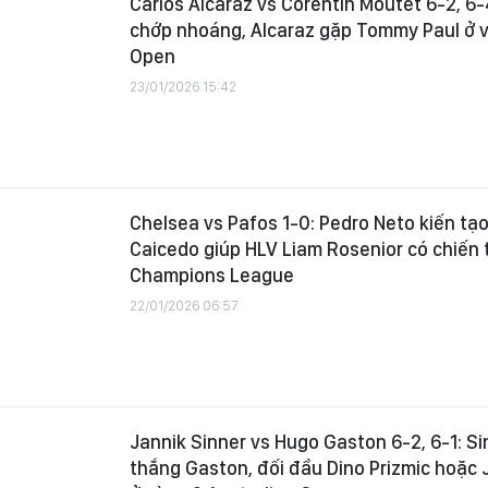
Carlos Alcaraz vs Corentin Moutet 6-2, 6-
chớp nhoáng, Alcaraz gặp Tommy Paul ở v
Open
23/01/2026 15:42
Chelsea vs Pafos 1-0: Pedro Neto kiến tạo
Caicedo giúp HLV Liam Rosenior có chiến 
Champions League
22/01/2026 06:57
Jannik Sinner vs Hugo Gaston 6-2, 6-1: S
thắng Gaston, đối đầu Dino Prizmic hoặ