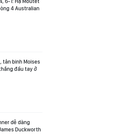
4, 6-1: Hạ Moutet
òng 4 Australian
, tân binh Moises
thắng đầu tay ở
inner dễ dàng
c James Duckworth