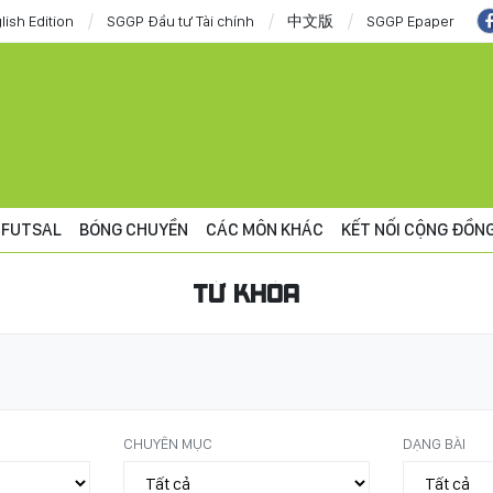
lish Edition
SGGP Đầu tư Tài chính
中文版
SGGP Epaper
FUTSAL
BÓNG CHUYỀN
CÁC MÔN KHÁC
KẾT NỐI CỘNG ĐỒN
TỪ KHÓA
CHUYÊN MỤC
DẠNG BÀI