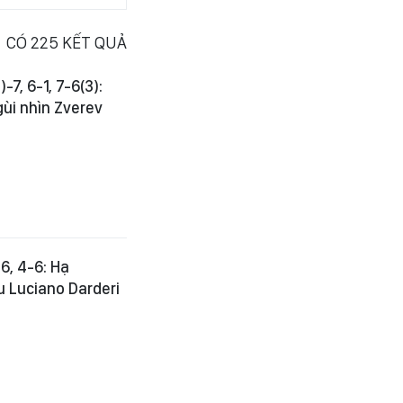
CÓ
225
KẾT QUẢ
7, 6-1, 7-6(3):
gùi nhìn Zverev
-6, 4-6: Hạ
ầu Luciano Darderi