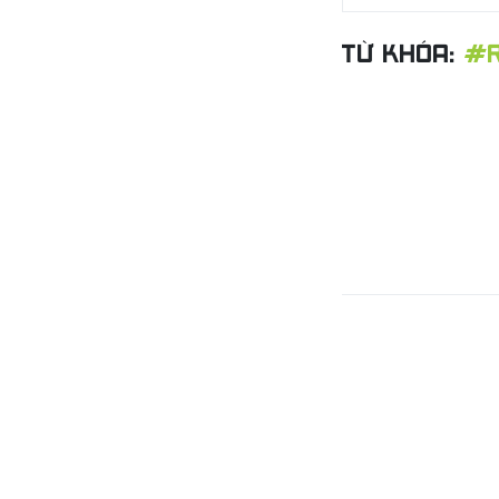
TỪ KHÓA:
#R