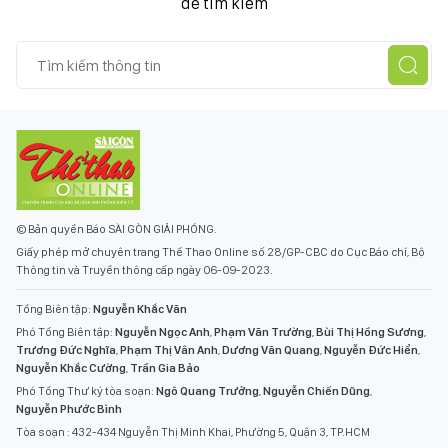
để tìm kiếm
© Bản quyền Báo SÀI GÒN GIẢI PHÓNG.
Giấy phép mở chuyên trang Thể Thao Online số 28/GP-CBC do Cục Báo chí, Bộ
Thông tin và Truyền thông cấp ngày 06-09-2023.
Tổng Biên tập:
Nguyễn Khắc Văn
Phó Tổng Biên tập:
Nguyễn Ngọc Anh
,
Phạm Văn Trường
,
Bùi Thị Hồng Sương
,
Trương Đức Nghĩa
,
Phạm Thị Vân Anh
,
Dương Văn Quang
,
Nguyễn Đức Hiển
,
Nguyễn Khắc Cường
,
Trần Gia Bảo
Phó Tổng Thư ký tòa soạn:
Ngô Quang Trưởng
,
Nguyễn Chiến Dũng
,
Nguyễn Phước Bình
Tòa soạn : 432-434 Nguyễn Thị Minh Khai, Phường 5, Quận 3, TP.HCM