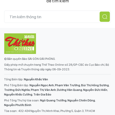
để tìm kiếm
© Bản quyền Báo SÀI GÒN GIẢI PHÓNG.
Giấy phép mở chuyên trang Thể Thao Online số 28/GP-CBC do Cục Báo chí, Bộ
Thông tin và Truyền thông cấp ngày 06-09-2023.
Tổng Biên tập:
Nguyễn Khắc Văn
Phó Tổng Biên tập:
Nguyễn Ngọc Anh
,
Phạm Văn Trường
,
Bùi Thị Hồng Sương
,
Trương Đức Nghĩa
,
Phạm Thị Vân Anh
,
Dương Văn Quang
,
Nguyễn Đức Hiển
,
Nguyễn Khắc Cường
,
Trần Gia Bảo
Phó Tổng Thư ký tòa soạn:
Ngô Quang Trưởng
,
Nguyễn Chiến Dũng
,
Nguyễn Phước Bình
Tòa soạn : 432-434 Nguyễn Thị Minh Khai, Phường 5, Quận 3, TP.HCM