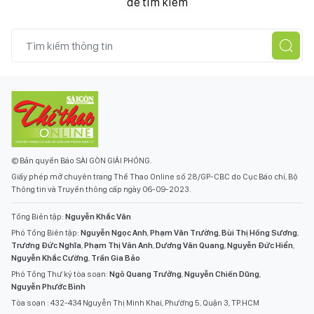
để tìm kiếm
© Bản quyền Báo SÀI GÒN GIẢI PHÓNG.
Giấy phép mở chuyên trang Thể Thao Online số 28/GP-CBC do Cục Báo chí, Bộ
Thông tin và Truyền thông cấp ngày 06-09-2023.
Tổng Biên tập:
Nguyễn Khắc Văn
Phó Tổng Biên tập:
Nguyễn Ngọc Anh
,
Phạm Văn Trường
,
Bùi Thị Hồng Sương
,
Trương Đức Nghĩa
,
Phạm Thị Vân Anh
,
Dương Văn Quang
,
Nguyễn Đức Hiển
,
Nguyễn Khắc Cường
,
Trần Gia Bảo
Phó Tổng Thư ký tòa soạn:
Ngô Quang Trưởng
,
Nguyễn Chiến Dũng
,
Nguyễn Phước Bình
Tòa soạn : 432-434 Nguyễn Thị Minh Khai, Phường 5, Quận 3, TP.HCM