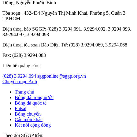
Dũng
,
Nguyễn Phước Bình
Tòa soạn : 432-434 Nguyễn Thị Minh Khai, Phường 5, Quận 3,
TP.HCM
Điện thoại báo SGGP: (028) 3.9294.091, 3.9294.092, 3.9294.093,
3.9294.097, 3.9294.098
Điện thoại tòa soạn Báo Điện Tử: (028) 3.9294.069, 3.9294.068
Fax: (028) 3.9294.083
Liên hệ quảng cáo :
(028) 3.9294.094
sggponline@sggp.org.vn
Chuyên mục
Ảnh
Trang chủ
Bóng đá trong nước
Bóng đá quốc tế
Futsal
Bóng chuyền
Các môn khác
Kết nối cộng đồng
Theo dõi SGGP trên: