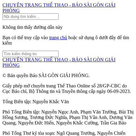
CHUYÊN TRANG THỂ THAO - BÁO SÀI GÒN GIẢI
PHÓNG
Không tìm thấy đường dẫn này
Bạn có thể truy cập vào
trang chủ
hoặc sử dụng ô dưới đây để tìm
kiếm
CHUYÊN TRANG THỂ THAO - BÁO SÀI GÒN GIẢI
PHÓNG
© Bản quyền Báo SÀI GÒN GIẢI PHÓNG.
Giấy phép mở chuyên trang Thể Thao Online số 28/GP-CBC do
Cục Báo chí, Bộ Thông tin và Truyền thông cấp ngày 06-09-2023.
Tổng Biên tập:
Nguyễn Khắc Văn
Phó Tổng Biên tập:
Nguyễn Ngọc Anh
,
Phạm Văn Trường
,
Bùi Thị
Hồng Sương
,
Trương Đức Nghĩa
,
Phạm Thị Vân Anh
,
Dương Văn
Quang
,
Nguyễn Đức Hiển
,
Nguyễn Khắc Cường
,
Trần Gia Bảo
Phó Tổng Thư ký tòa soạn:
Ngô Quang Trưởng
,
Nguyễn Chiến