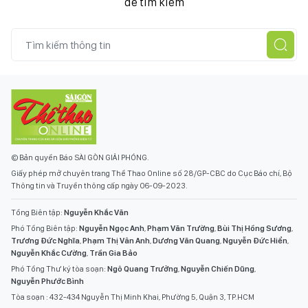
để tìm kiếm
© Bản quyền Báo SÀI GÒN GIẢI PHÓNG.
Giấy phép mở chuyên trang Thể Thao Online số 28/GP-CBC do Cục Báo chí, Bộ
Thông tin và Truyền thông cấp ngày 06-09-2023.
Tổng Biên tập:
Nguyễn Khắc Văn
Phó Tổng Biên tập:
Nguyễn Ngọc Anh
,
Phạm Văn Trường
,
Bùi Thị Hồng Sương
,
Trương Đức Nghĩa
,
Phạm Thị Vân Anh
,
Dương Văn Quang
,
Nguyễn Đức Hiển
,
Nguyễn Khắc Cường
,
Trần Gia Bảo
Phó Tổng Thư ký tòa soạn:
Ngô Quang Trưởng
,
Nguyễn Chiến Dũng
,
Nguyễn Phước Bình
Tòa soạn : 432-434 Nguyễn Thị Minh Khai, Phường 5, Quận 3, TP.HCM