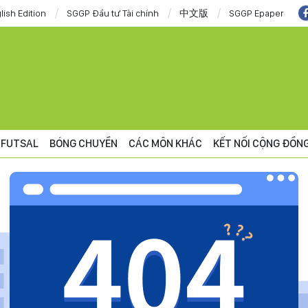
lish Edition
SGGP Đầu tư Tài chính
中文版
SGGP Epaper
FUTSAL
BÓNG CHUYỀN
CÁC MÔN KHÁC
KẾT NỐI CỘNG ĐỒN