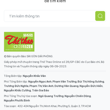
để tìm kiếm
© Bản quyền Báo SÀI GÒN GIẢI PHÓNG.
Giấy phép mở chuyên trang Thể Thao Online số 28/GP-CBC do Cục Báo chí, Bộ
Thông tin và Truyền thông cấp ngày 06-09-2023.
Tổng Biên tập:
Nguyễn Khắc Văn
Phó Tổng Biên tập:
Nguyễn Ngọc Anh
,
Phạm Văn Trường
,
Bùi Thị Hồng Sương
,
Trương Đức Nghĩa
,
Phạm Thị Vân Anh
,
Dương Văn Quang
,
Nguyễn Đức Hiển
,
Nguyễn Khắc Cường
,
Trần Gia Bảo
Phó Tổng Thư ký tòa soạn:
Ngô Quang Trưởng
,
Nguyễn Chiến Dũng
,
Nguyễn Phước Bình
Tòa soạn : 432-434 Nguyễn Thị Minh Khai, Phường 5, Quận 3, TP.HCM