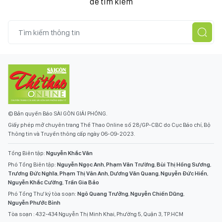
để tìm kiếm
© Bản quyền Báo SÀI GÒN GIẢI PHÓNG.
Giấy phép mở chuyên trang Thể Thao Online số 28/GP-CBC do Cục Báo chí, Bộ
Thông tin và Truyền thông cấp ngày 06-09-2023.
Tổng Biên tập:
Nguyễn Khắc Văn
Phó Tổng Biên tập:
Nguyễn Ngọc Anh
,
Phạm Văn Trường
,
Bùi Thị Hồng Sương
,
Trương Đức Nghĩa
,
Phạm Thị Vân Anh
,
Dương Văn Quang
,
Nguyễn Đức Hiển
,
Nguyễn Khắc Cường
,
Trần Gia Bảo
Phó Tổng Thư ký tòa soạn:
Ngô Quang Trưởng
,
Nguyễn Chiến Dũng
,
Nguyễn Phước Bình
Tòa soạn : 432-434 Nguyễn Thị Minh Khai, Phường 5, Quận 3, TP.HCM