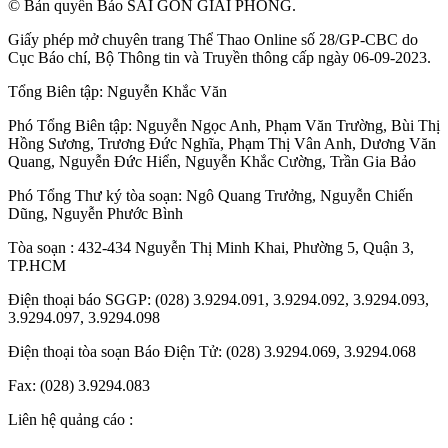
© Bản quyền Báo SÀI GÒN GIẢI PHÓNG.
Giấy phép mở chuyên trang Thể Thao Online số 28/GP-CBC do
Cục Báo chí, Bộ Thông tin và Truyền thông cấp ngày 06-09-2023.
Tổng Biên tập:
Nguyễn Khắc Văn
Phó Tổng Biên tập:
Nguyễn Ngọc Anh
,
Phạm Văn Trường
,
Bùi Thị
Hồng Sương
,
Trương Đức Nghĩa
,
Phạm Thị Vân Anh
,
Dương Văn
Quang
,
Nguyễn Đức Hiển
,
Nguyễn Khắc Cường
,
Trần Gia Bảo
Phó Tổng Thư ký tòa soạn:
Ngô Quang Trưởng
,
Nguyễn Chiến
Dũng
,
Nguyễn Phước Bình
Tòa soạn : 432-434 Nguyễn Thị Minh Khai, Phường 5, Quận 3,
TP.HCM
Điện thoại báo SGGP: (028) 3.9294.091, 3.9294.092, 3.9294.093,
3.9294.097, 3.9294.098
Điện thoại tòa soạn Báo Điện Tử: (028) 3.9294.069, 3.9294.068
Fax: (028) 3.9294.083
Liên hệ quảng cáo :