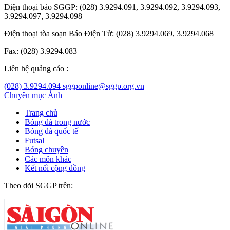
Điện thoại báo SGGP: (028) 3.9294.091, 3.9294.092, 3.9294.093,
3.9294.097, 3.9294.098
Điện thoại tòa soạn Báo Điện Tử: (028) 3.9294.069, 3.9294.068
Fax: (028) 3.9294.083
Liên hệ quảng cáo :
(028) 3.9294.094
sggponline@sggp.org.vn
Chuyên mục
Ảnh
Trang chủ
Bóng đá trong nước
Bóng đá quốc tế
Futsal
Bóng chuyền
Các môn khác
Kết nối cộng đồng
Theo dõi SGGP trên: