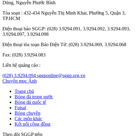
Dũng
,
Nguyễn Phước Bình
Tòa soạn : 432-434 Nguyễn Thị Minh Khai, Phường 5, Quận 3,
TP.HCM
Điện thoại báo SGGP: (028) 3.9294.091, 3.9294.092, 3.9294.093,
3.9294.097, 3.9294.098
Điện thoại tòa soạn Báo Điện Tử: (028) 3.9294.069, 3.9294.068
Fax: (028) 3.9294.083
Liên hệ quảng cáo :
(028) 3.9294.094
sggponline@sggp.org.vn
Chuyên mục
Ảnh
Trang chủ
Bóng đá trong nước
Bóng đá quốc tế
Futsal
Bóng chuyền
Các môn khác
Kết nối cộng đồng
Theo dõi SGGP trên: