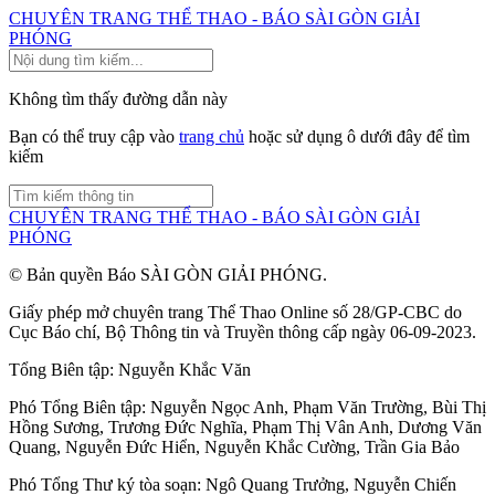
CHUYÊN TRANG THỂ THAO - BÁO SÀI GÒN GIẢI
PHÓNG
Không tìm thấy đường dẫn này
Bạn có thể truy cập vào
trang chủ
hoặc sử dụng ô dưới đây để tìm
kiếm
CHUYÊN TRANG THỂ THAO - BÁO SÀI GÒN GIẢI
PHÓNG
© Bản quyền Báo SÀI GÒN GIẢI PHÓNG.
Giấy phép mở chuyên trang Thể Thao Online số 28/GP-CBC do
Cục Báo chí, Bộ Thông tin và Truyền thông cấp ngày 06-09-2023.
Tổng Biên tập:
Nguyễn Khắc Văn
Phó Tổng Biên tập:
Nguyễn Ngọc Anh
,
Phạm Văn Trường
,
Bùi Thị
Hồng Sương
,
Trương Đức Nghĩa
,
Phạm Thị Vân Anh
,
Dương Văn
Quang
,
Nguyễn Đức Hiển
,
Nguyễn Khắc Cường
,
Trần Gia Bảo
Phó Tổng Thư ký tòa soạn:
Ngô Quang Trưởng
,
Nguyễn Chiến