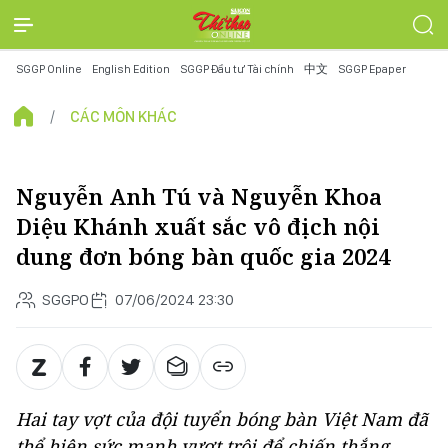
SGGP Online
English Edition
SGGP Đầu tư Tài chính
中文
SGGP Epaper
CÁC MÔN KHÁC
Nguyễn Anh Tú và Nguyễn Khoa
Diệu Khánh xuất sắc vô địch nội
dung đơn bóng bàn quốc gia 2024
SGGPO
07/06/2024 23:30
Hai tay vợt của đội tuyển bóng bàn Việt Nam đã
thể hiện sức mạnh vượt trội để chiến thắng