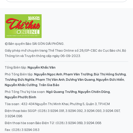
© Bản quyền Báo SÀI GÒN GIẢI PHÓNG.
Giấy phép mở chuyên trang Thể Thao Online số 28/GP-CBC do Cục Báo chí, Bộ
Thông tin và Truyền thông cấp ngày 06-09-2023.
Tổng Biên tập:
Nguyễn Khắc Văn
Phó Tổng Biên tập:
Nguyễn Ngọc Anh
,
Phạm Văn Trường
,
Bùi Thị Hồng Sương
,
Trương Đức Nghĩa
,
Phạm Thị Vân Anh
,
Dương Văn Quang
,
Nguyễn Đức Hiển
,
Nguyễn Khắc Cường
,
Trần Gia Bảo
Phó Tổng Thư ký tòa soạn:
Ngô Quang Trưởng
,
Nguyễn Chiến Dũng
,
Nguyễn Phước Bình
Tòa soạn : 432-434 Nguyễn Thị Minh Khai, Phường 5, Quận 3, TP.HCM
Điện thoại báo SGGP: (028) 3.9294.091, 3.9294.092, 3.9294.093, 3.9294.097,
3.9294.098
Điện thoại tòa soạn Báo Điện Tử: (028) 3.9294.069, 3.9294.068
Fax: (028) 3.9294.083