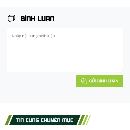
BÌNH LUẬN
GỬI BÌNH LUẬN
TIN CÙNG CHUYÊN MỤC