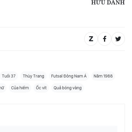
HỮU DANH
Tuổi 37
Thùy Trang
Futsal Đông Nam Á
Năm 1988
nữ
Của hiếm
Ốc vít
Quả bóng vàng