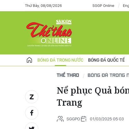
Thứ Bảy, 08/08/2026
SGGP Online
Eng
BÓNG ĐÁ TRONG NƯỚC
BÓNG ĐÁ QUỐC TẾ
THỂ THAO
BÓNG ĐÁ TRONG 
Nể phục Quả bón
Trang
SGGPO
01/03/2025 05:03