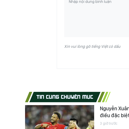
Xin vui lòng gõ tiếng Việt có dấu
TIN CÙNG CHUYÊN MỤC
Nguyễn Xuân
điều đặc biệt
3 giờ trước