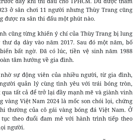
 trước đây khi thi đấu cho TPHCM. Dù được tham
23 ở sân chơi 11 người nhưng Thùy Trang cũng
g được ra sân thi đấu một phút nào.
ình cũng từng khiến ý chí của Thùy Trang bị lung
g thư dạ dày vào năm 2017. Sau đó một năm, bố
biến bất ngờ. Đã có lúc, tiền vệ sinh năm 1988
toàn tâm hướng về gia đình.
 nhờ sự động viên của nhiều người, từ gia đình,
gười quản lý cùng tình yêu với trái bóng tròn,
 qua tất cả để trở lại đầy mạnh mẽ và giành vinh
g vàng Việt Nam 2024 là mốc son chói lọi, chứng
phi thường của cô gái vàng bóng đá Việt Nam. Ở
p tục theo đuổi đam mê với hành trình tiếp theo
mọi người.