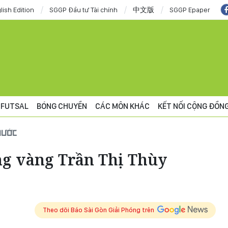
lish Edition
SGGP Đầu tư Tài chính
中文版
SGGP Epaper
FUTSAL
BÓNG CHUYỀN
CÁC MÔN KHÁC
KẾT NỐI CỘNG ĐỒN
NƯỚC
g vàng Trần Thị Thùy
Theo dõi Báo Sài Gòn Giải Phóng trên