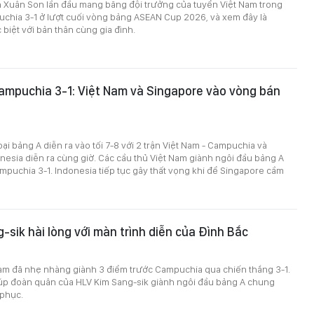
 Xuân Son lần đầu mang băng đội trưởng của tuyển Việt Nam trong
uchia 3-1 ở lượt cuối vòng bảng ASEAN Cup 2026, và xem đây là
biệt với bản thân cùng gia đình.
ampuchia 3-1: Việt Nam và Singapore vào vòng bán
oại bảng A diễn ra vào tối 7-8 với 2 trận Việt Nam - Campuchia và
nesia diễn ra cùng giờ. Các cầu thủ Việt Nam giành ngôi đầu bảng A
mpuchia 3-1. Indonesia tiếp tục gây thất vọng khi để Singapore cầm
-sik hài lòng với màn trình diễn của Đình Bắc
Nam đã nhẹ nhàng giành 3 điểm trước Campuchia qua chiến thắng 3-1.
iúp đoàn quân của HLV Kim Sang-sik giành ngôi đầu bảng A chung
 phục.