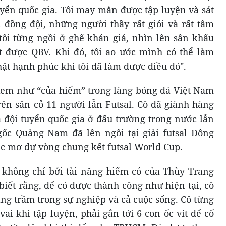
ển quốc gia. Tôi may mắn được tập luyện và sát
đồng đội, những người thầy rất giỏi và rất tâm
tôi từng ngồi ở ghế khán giả, nhìn lên sân khấu
t được QBV. Khi đó, tôi ao ước mình có thể làm
hật hạnh phúc khi tôi đã làm được điều đó".
xem như “của hiếm” trong làng bóng đá Việt Nam
rên sân cỏ 11 người lẫn Futsal. Cô đã giành hàng
ả đội tuyển quốc gia ở đấu trường trong nước lẫn
gốc Quảng Nam đã lên ngôi tại giải futsal Đông
c mơ dự vòng chung kết futsal World Cup.
 không chỉ bởi tài năng hiếm có của Thùy Trang
iết rằng, để có được thành công như hiện tại, cô
ăng trầm trong sự nghiệp và cả cuộc sống. Cô từng
ai khi tập luyện, phải gắn tới 6 con ốc vít để cố