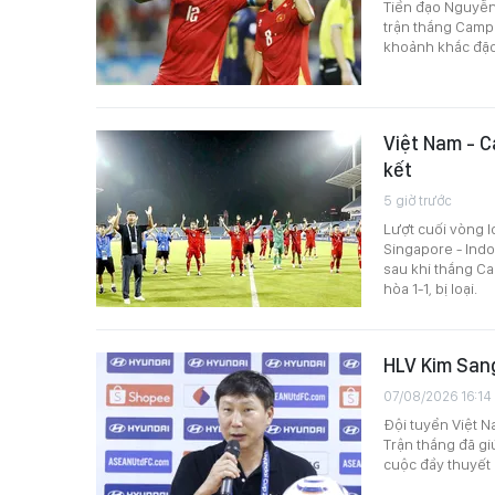
Tiền đạo Nguyễn
trận thắng Camp
khoảnh khắc đặc 
Việt Nam - C
kết
5 giờ trước
Lượt cuối vòng l
Singapore - Indo
sau khi thắng Ca
hòa 1-1, bị loại.
HLV Kim Sang
07/08/2026 16:14
Đội tuyển Việt 
Trận thắng đã g
cuộc đầy thuyết