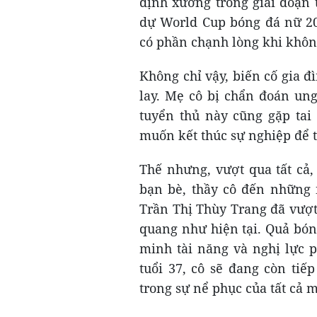
định xương trong giai đoạn
dự World Cup bóng đá nữ 20
có phần chạnh lòng khi khôn
Không chỉ vậy, biến cố gia đ
lay. Mẹ cô bị chẩn đoán un
tuyển thủ này cũng gặp tai 
muốn kết thúc sự nghiệp để 
Thế nhưng, vượt qua tất cả,
bạn bè, thầy cô đến những n
Trần Thị Thùy Trang đã vượt
quang như hiện tại. Quả bón
minh tài năng và nghị lực 
tuổi 37, cô sẽ đang còn tiế
trong sự nể phục của tất cả 