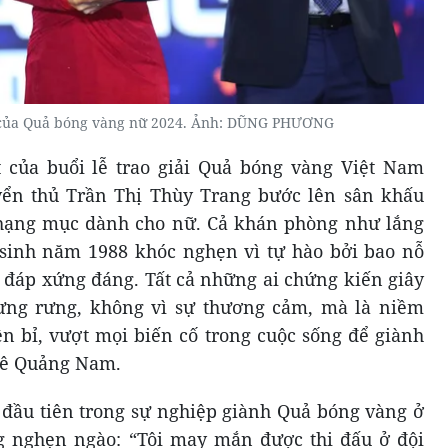
 của Quả bóng vàng nữ 2024. Ảnh: DŨNG PHƯƠNG
của buổi lễ trao giải Quả bóng vàng Việt Nam
yển thủ Trần Thị Thùy Trang bước lên sân khấu
hạng mục dành cho nữ. Cả khán phòng như lắng
 sinh năm 1988 khóc nghẹn vì tự hào bởi bao nỗ
 đáp xứng đáng. Tất cả những ai chứng kiến giây
ưng rưng, không vì sự thương cảm, mà là niềm
ền bỉ, vượt mọi biến cố trong cuộc sống để giành
quê Quảng Nam.
 đầu tiên trong sự nghiệp giành Quả bóng vàng ở
ng nghẹn ngào: “Tôi may mắn được thi đấu ở đội