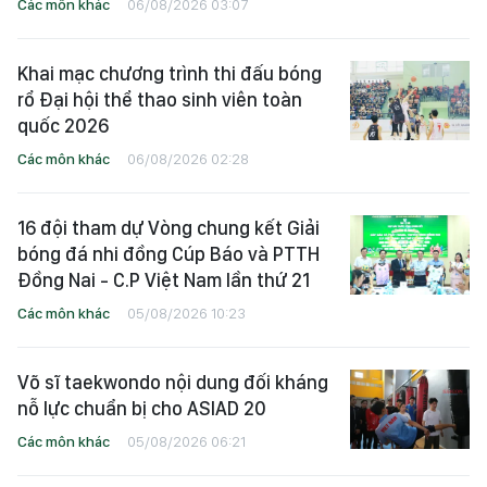
Các môn khác
06/08/2026 03:07
Khai mạc chương trình thi đấu bóng
rổ Đại hội thể thao sinh viên toàn
quốc 2026
Các môn khác
06/08/2026 02:28
16 đội tham dự Vòng chung kết Giải
bóng đá nhi đồng Cúp Báo và PTTH
Đồng Nai - C.P Việt Nam lần thứ 21
Các môn khác
05/08/2026 10:23
Võ sĩ taekwondo nội dung đối kháng
nỗ lực chuẩn bị cho ASIAD 20
Các môn khác
05/08/2026 06:21