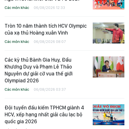
Các môn khác
06/08/2026 12:33
Tròn 10 năm thành tích HCV Olympic
của xạ thủ Hoàng xuân Vinh
Các môn khác
06/08/2026 08:07
Các kỳ thủ Bành Gia Huy, Đầu
Khương Duy và Phạm Lê Thảo
Nguyên dự giải cờ vua thế giới
Olympiad 2026
Các môn khác
06/08/2026 03:37
Đội tuyển đấu kiếm TPHCM giành 4
HCV, xếp hạng nhất giải câu lạc bộ
quốc gia 2026