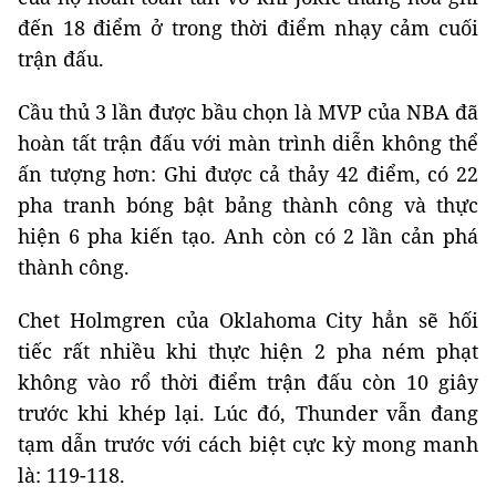
đến 18 điểm ở trong thời điểm nhạy cảm cuối
trận đấu.
Cầu thủ 3 lần được bầu chọn là MVP của NBA đã
hoàn tất trận đấu với màn trình diễn không thể
ấn tượng hơn: Ghi được cả thảy 42 điểm, có 22
pha tranh bóng bật bảng thành công và thực
hiện 6 pha kiến tạo. Anh còn có 2 lần cản phá
thành công.
Chet Holmgren của Oklahoma City hẳn sẽ hối
tiếc rất nhiều khi thực hiện 2 pha ném phạt
không vào rổ thời điểm trận đấu còn 10 giây
trước khi khép lại. Lúc đó, Thunder vẫn đang
tạm dẫn trước với cách biệt cực kỳ mong manh
là: 119-118.