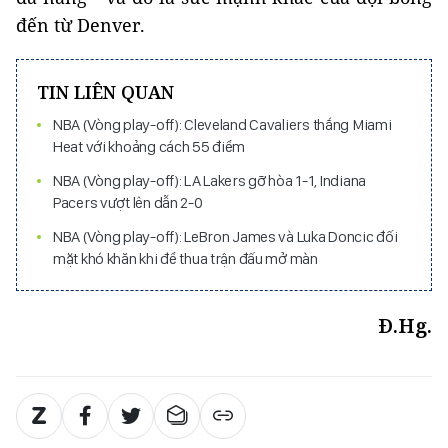
đến từ Denver.
TIN LIÊN QUAN
NBA (Vòng play-off): Cleveland Cavaliers thắng Miami
Heat với khoảng cách 55 điểm
NBA (Vòng play-off): LA Lakers gỡ hòa 1-1, Indiana
Pacers vượt lên dẫn 2-0
NBA (Vòng play-off): LeBron James và Luka Doncic đối
mặt khó khăn khi để thua trận đấu mở màn
Đ.Hg.