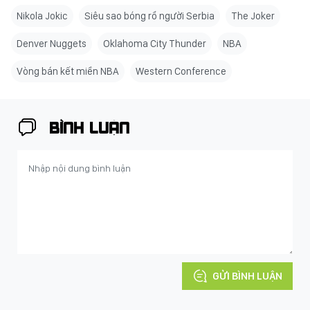
Nikola Jokic
Siêu sao bóng rổ người Serbia
The Joker
Denver Nuggets
Oklahoma City Thunder
NBA
Vòng bán kết miền NBA
Western Conference
BÌNH LUẬN
GỬI BÌNH LUẬN