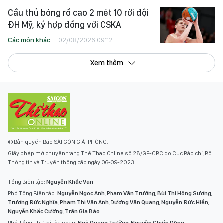
Cầu thủ bóng rổ cao 2 mét 10 rời đội
ĐH Mỹ, ký hợp đồng với CSKA
Các môn khác
02/08/2026 09:12
Xem thêm
© Bản quyền Báo SÀI GÒN GIẢI PHÓNG.
Giấy phép mở chuyên trang Thể Thao Online số 28/GP-CBC do Cục Báo chí, Bộ
Thông tin và Truyền thông cấp ngày 06-09-2023.
Tổng Biên tập:
Nguyễn Khắc Văn
Phó Tổng Biên tập:
Nguyễn Ngọc Anh
,
Phạm Văn Trường
,
Bùi Thị Hồng Sương
,
Trương Đức Nghĩa
,
Phạm Thị Vân Anh
,
Dương Văn Quang
,
Nguyễn Đức Hiển
,
Nguyễn Khắc Cường
,
Trần Gia Bảo
Phó Tổng Thư ký tòa soạn:
Ngô Quang Trưởng
,
Nguyễn Chiến Dũng
,