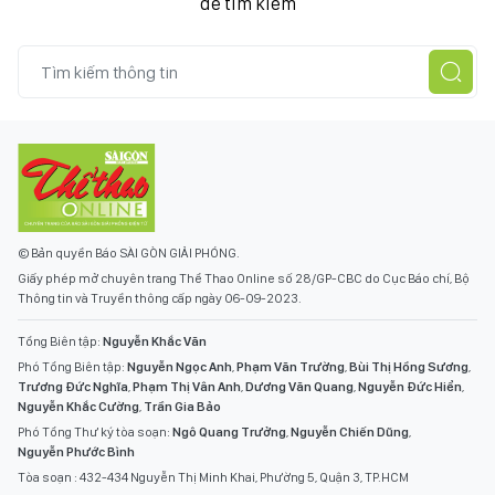
để tìm kiếm
© Bản quyền Báo SÀI GÒN GIẢI PHÓNG.
Giấy phép mở chuyên trang Thể Thao Online số 28/GP-CBC do Cục Báo chí, Bộ
Thông tin và Truyền thông cấp ngày 06-09-2023.
Tổng Biên tập:
Nguyễn Khắc Văn
Phó Tổng Biên tập:
Nguyễn Ngọc Anh
,
Phạm Văn Trường
,
Bùi Thị Hồng Sương
,
Trương Đức Nghĩa
,
Phạm Thị Vân Anh
,
Dương Văn Quang
,
Nguyễn Đức Hiển
,
Nguyễn Khắc Cường
,
Trần Gia Bảo
Phó Tổng Thư ký tòa soạn:
Ngô Quang Trưởng
,
Nguyễn Chiến Dũng
,
Nguyễn Phước Bình
Tòa soạn : 432-434 Nguyễn Thị Minh Khai, Phường 5, Quận 3, TP.HCM