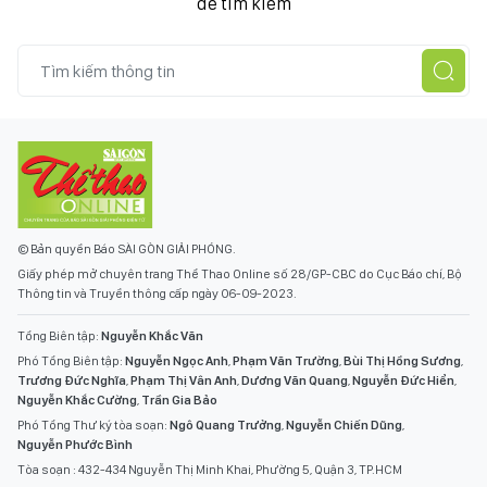
để tìm kiếm
© Bản quyền Báo SÀI GÒN GIẢI PHÓNG.
Giấy phép mở chuyên trang Thể Thao Online số 28/GP-CBC do Cục Báo chí, Bộ
Thông tin và Truyền thông cấp ngày 06-09-2023.
Tổng Biên tập:
Nguyễn Khắc Văn
Phó Tổng Biên tập:
Nguyễn Ngọc Anh
,
Phạm Văn Trường
,
Bùi Thị Hồng Sương
,
Trương Đức Nghĩa
,
Phạm Thị Vân Anh
,
Dương Văn Quang
,
Nguyễn Đức Hiển
,
Nguyễn Khắc Cường
,
Trần Gia Bảo
Phó Tổng Thư ký tòa soạn:
Ngô Quang Trưởng
,
Nguyễn Chiến Dũng
,
Nguyễn Phước Bình
Tòa soạn : 432-434 Nguyễn Thị Minh Khai, Phường 5, Quận 3, TP.HCM