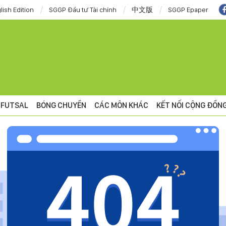
lish Edition
SGGP Đầu tư Tài chính
中文版
SGGP Epaper
FUTSAL
BÓNG CHUYỀN
CÁC MÔN KHÁC
KẾT NỐI CỘNG ĐỒN