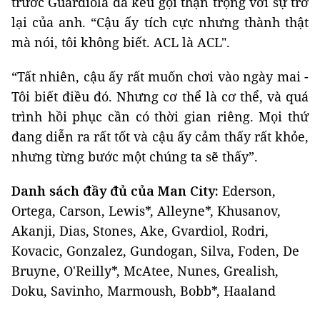
trước Guardiola đã kêu gọi thận trọng với sự trở
lại của anh. “Cậu ấy tích cực nhưng thành thật
mà nói, tôi không biết. ACL là ACL".
“Tất nhiên, cậu ấy rất muốn chơi vào ngày mai -
Tôi biết điều đó. Nhưng cơ thể là cơ thể, và quá
trình hồi phục cần có thời gian riêng. Mọi thứ
đang diễn ra rất tốt và cậu ấy cảm thấy rất khỏe,
nhưng từng bước một chúng ta sẽ thấy”.
Danh sách đầy đủ của Man City:
Ederson,
Ortega, Carson, Lewis*, Alleyne*, Khusanov,
Akanji, Dias, Stones, Ake, Gvardiol, Rodri,
Kovacic, Gonzalez, Gundogan, Silva, Foden, De
Bruyne, O'Reilly*, McAtee, Nunes, Grealish,
Doku, Savinho, Marmoush, Bobb*, Haaland