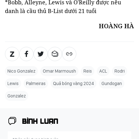
*Bobb, Alleyne, Lewis và O'Reilly được nêu
danh là cầu thủ B-List dưới 21 tuổi
HOÀNG HÀ
Nico Gonzalez
Omar Marmoush
Reis
ACL
Rodri
Lewis
Palmeiras
Quả bóng vàng 2024
Gundogan
Gonzalez
BÌNH LUẬN