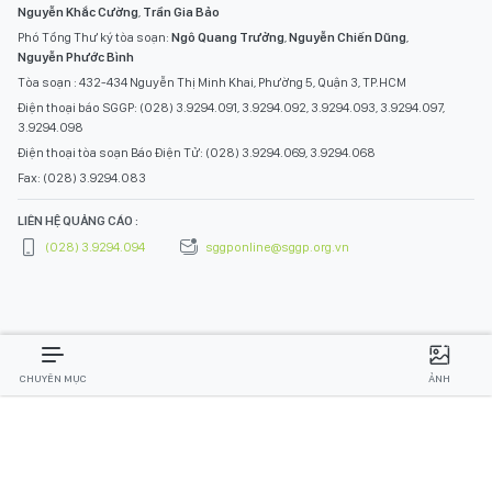
Nguyễn Khắc Cường
,
Trần Gia Bảo
Phó Tổng Thư ký tòa soạn:
Ngô Quang Trưởng
,
Nguyễn Chiến Dũng
,
Nguyễn Phước Bình
Tòa soạn : 432-434 Nguyễn Thị Minh Khai, Phường 5, Quận 3, TP.HCM
Điện thoại báo SGGP: (028) 3.9294.091, 3.9294.092, 3.9294.093, 3.9294.097,
3.9294.098
Điện thoại tòa soạn Báo Điện Tử: (028) 3.9294.069, 3.9294.068
Fax: (028) 3.9294.083
LIÊN HỆ QUẢNG CÁO :
(028) 3.9294.094
sggponline@sggp.org.vn
CHUYÊN MỤC
ẢNH