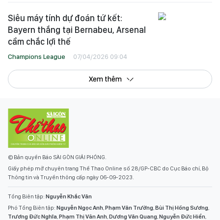
Siêu máy tính dự đoán tứ kết:
Bayern thắng tại Bernabeu, Arsenal
cầm chắc lợi thế
Champions League
07/04/2026 09:04
Xem thêm
© Bản quyền Báo SÀI GÒN GIẢI PHÓNG.
Giấy phép mở chuyên trang Thể Thao Online số 28/GP-CBC do Cục Báo chí, Bộ
Thông tin và Truyền thông cấp ngày 06-09-2023.
Tổng Biên tập:
Nguyễn Khắc Văn
Phó Tổng Biên tập:
Nguyễn Ngọc Anh
,
Phạm Văn Trường
,
Bùi Thị Hồng Sương
,
Trương Đức Nghĩa
,
Phạm Thị Vân Anh
,
Dương Văn Quang
,
Nguyễn Đức Hiển
,