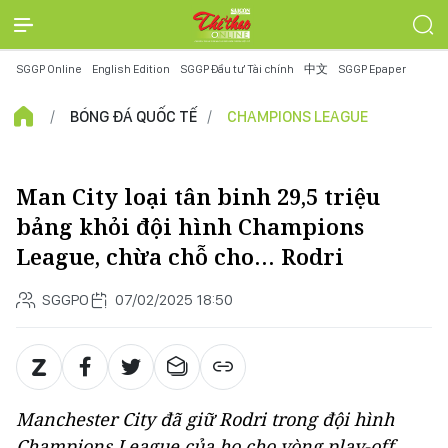
SGGP Online
English Edition
SGGP Đầu tư Tài chính
中文
SGGP Epaper
BÓNG ĐÁ QUỐC TẾ
CHAMPIONS LEAGUE
Man City loại tân binh 29,5 triệu
bảng khỏi đội hình Champions
League, chừa chỗ cho… Rodri
SGGPO
07/02/2025 18:50
Manchester City đã giữ Rodri trong đội hình
Champions League của họ cho vòng play-off,