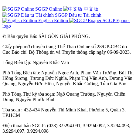
SGGP Online
中文版
SGGP Đầu tư Tài chính
English Edition
SGGP Epaper
logo
© Bản quyền Báo SÀI GÒN GIẢI PHÓNG.
Giấy phép mở chuyên trang Thể Thao Online số 28/GP-CBC do
Cục Báo chí, Bộ Thông tin và Truyền thông cấp ngày 06-09-2023.
Tổng Biên tập:
Nguyễn Khắc Văn
Phó Tổng Biên tập:
Nguyễn Ngọc Anh
,
Phạm Văn Trường
,
Bùi Thị
Hồng Sương
,
Trương Đức Nghĩa
,
Phạm Thị Vân Anh
,
Dương Văn
Quang
,
Nguyễn Đức Hiển
,
Nguyễn Khắc Cường
,
Trần Gia Bảo
Phó Tổng Thư ký tòa soạn:
Ngô Quang Trưởng
,
Nguyễn Chiến
Dũng
,
Nguyễn Phước Bình
Tòa soạn : 432-434 Nguyễn Thị Minh Khai, Phường 5, Quận 3,
TP.HCM
Điện thoại báo SGGP: (028) 3.9294.091, 3.9294.092, 3.9294.093,
3.9294.097, 3.9294.098