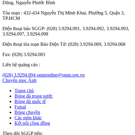
Dũng
,
Nguyễn Phước Bình
Tòa soạn : 432-434 Nguyễn Thị Minh Khai, Phường 5, Quận 3,
TP.HCM
Điện thoại báo SGGP: (028) 3.9294.091, 3.9294.092, 3.9294.093,
3.9294.097, 3.9294.098
Điện thoại tòa soạn Báo Điện Tử: (028) 3.9294.069, 3.9294.068
Fax: (028) 3.9294.083
Liên hệ quảng cáo :
(028) 3.9294.094
sggponline@sggp.org.vn
Chuyên mục
Ảnh
Trang chủ
Bóng đá trong nước
Bóng đá quốc tế
Futsal
Bóng chuyền
Các môn khác
Kết nối cộng đồng
Theo dõi SGGP trên: