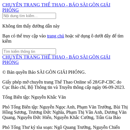
CHUYÊN TRANG THỂ THAO - BÁO SÀI GÒN GIẢI
PHÓNG
Không tìm thấy đường dẫn này
Bạn có thể truy cập vào
trang chủ
hoặc sử dụng ô dưới đây để tìm
kiếm
CHUYÊN TRANG THỂ THAO - BÁO SÀI GÒN GIẢI
PHÓNG
© Bản quyền Báo SÀI GÒN GIẢI PHÓNG.
Giấy phép mở chuyên trang Thể Thao Online số 28/GP-CBC do
Cục Báo chí, Bộ Thông tin và Truyền thông cấp ngày 06-09-2023.
Tổng Biên tập:
Nguyễn Khắc Văn
Phó Tổng Biên tập:
Nguyễn Ngọc Anh
,
Phạm Văn Trường
,
Bùi Thị
Hồng Sương
,
Trương Đức Nghĩa
,
Phạm Thị Vân Anh
,
Dương Văn
Quang
,
Nguyễn Đức Hiển
,
Nguyễn Khắc Cường
,
Trần Gia Bảo
Phó Tổng Thư ký tòa soạn:
Ngô Quang Trưởng
,
Nguyễn Chiến