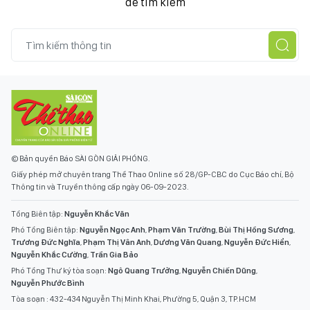
để tìm kiếm
© Bản quyền Báo SÀI GÒN GIẢI PHÓNG.
Giấy phép mở chuyên trang Thể Thao Online số 28/GP-CBC do Cục Báo chí, Bộ
Thông tin và Truyền thông cấp ngày 06-09-2023.
Tổng Biên tập:
Nguyễn Khắc Văn
Phó Tổng Biên tập:
Nguyễn Ngọc Anh
,
Phạm Văn Trường
,
Bùi Thị Hồng Sương
,
Trương Đức Nghĩa
,
Phạm Thị Vân Anh
,
Dương Văn Quang
,
Nguyễn Đức Hiển
,
Nguyễn Khắc Cường
,
Trần Gia Bảo
Phó Tổng Thư ký tòa soạn:
Ngô Quang Trưởng
,
Nguyễn Chiến Dũng
,
Nguyễn Phước Bình
Tòa soạn : 432-434 Nguyễn Thị Minh Khai, Phường 5, Quận 3, TP.HCM