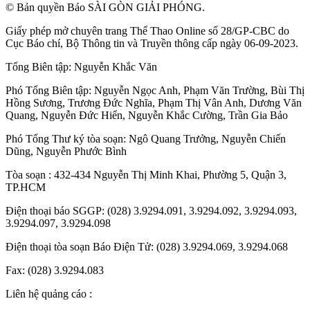
© Bản quyền Báo SÀI GÒN GIẢI PHÓNG.
Giấy phép mở chuyên trang Thể Thao Online số 28/GP-CBC do
Cục Báo chí, Bộ Thông tin và Truyền thông cấp ngày 06-09-2023.
Tổng Biên tập:
Nguyễn Khắc Văn
Phó Tổng Biên tập:
Nguyễn Ngọc Anh
,
Phạm Văn Trường
,
Bùi Thị
Hồng Sương
,
Trương Đức Nghĩa
,
Phạm Thị Vân Anh
,
Dương Văn
Quang
,
Nguyễn Đức Hiển
,
Nguyễn Khắc Cường
,
Trần Gia Bảo
Phó Tổng Thư ký tòa soạn:
Ngô Quang Trưởng
,
Nguyễn Chiến
Dũng
,
Nguyễn Phước Bình
Tòa soạn : 432-434 Nguyễn Thị Minh Khai, Phường 5, Quận 3,
TP.HCM
Điện thoại báo SGGP: (028) 3.9294.091, 3.9294.092, 3.9294.093,
3.9294.097, 3.9294.098
Điện thoại tòa soạn Báo Điện Tử: (028) 3.9294.069, 3.9294.068
Fax: (028) 3.9294.083
Liên hệ quảng cáo :