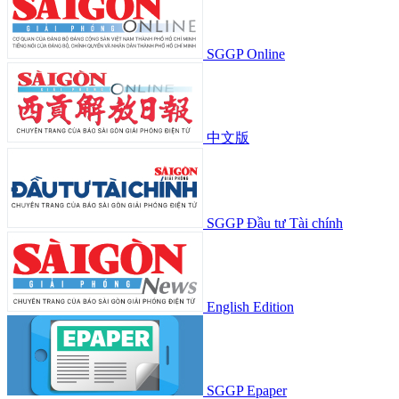
SGGP Online
中文版
SGGP Đầu tư Tài chính
English Edition
SGGP Epaper