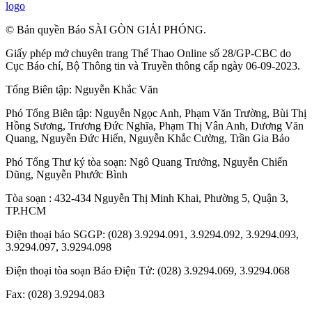
logo
© Bản quyền Báo SÀI GÒN GIẢI PHÓNG.
Giấy phép mở chuyên trang Thể Thao Online số 28/GP-CBC do
Cục Báo chí, Bộ Thông tin và Truyền thông cấp ngày 06-09-2023.
Tổng Biên tập:
Nguyễn Khắc Văn
Phó Tổng Biên tập:
Nguyễn Ngọc Anh
,
Phạm Văn Trường
,
Bùi Thị
Hồng Sương
,
Trương Đức Nghĩa
,
Phạm Thị Vân Anh
,
Dương Văn
Quang
,
Nguyễn Đức Hiển
,
Nguyễn Khắc Cường
,
Trần Gia Bảo
Phó Tổng Thư ký tòa soạn:
Ngô Quang Trưởng
,
Nguyễn Chiến
Dũng
,
Nguyễn Phước Bình
Tòa soạn : 432-434 Nguyễn Thị Minh Khai, Phường 5, Quận 3,
TP.HCM
Điện thoại báo SGGP: (028) 3.9294.091, 3.9294.092, 3.9294.093,
3.9294.097, 3.9294.098
Điện thoại tòa soạn Báo Điện Tử: (028) 3.9294.069, 3.9294.068
Fax: (028) 3.9294.083