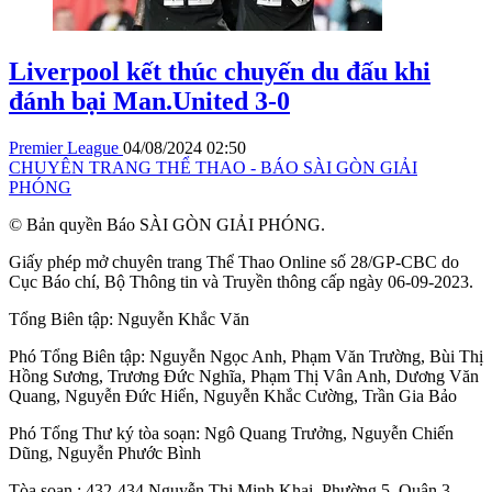
Liverpool kết thúc chuyến du đấu khi
đánh bại Man.United 3-0
Premier League
04/08/2024 02:50
CHUYÊN TRANG THỂ THAO - BÁO SÀI GÒN GIẢI
PHÓNG
© Bản quyền Báo SÀI GÒN GIẢI PHÓNG.
Giấy phép mở chuyên trang Thể Thao Online số 28/GP-CBC do
Cục Báo chí, Bộ Thông tin và Truyền thông cấp ngày 06-09-2023.
Tổng Biên tập:
Nguyễn Khắc Văn
Phó Tổng Biên tập:
Nguyễn Ngọc Anh
,
Phạm Văn Trường
,
Bùi Thị
Hồng Sương
,
Trương Đức Nghĩa
,
Phạm Thị Vân Anh
,
Dương Văn
Quang
,
Nguyễn Đức Hiển
,
Nguyễn Khắc Cường
,
Trần Gia Bảo
Phó Tổng Thư ký tòa soạn:
Ngô Quang Trưởng
,
Nguyễn Chiến
Dũng
,
Nguyễn Phước Bình
Tòa soạn : 432-434 Nguyễn Thị Minh Khai, Phường 5, Quận 3,