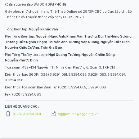
© Bản quyền Báo SÀI GÒN GIẢI PHÓNG.
Giấy phép mở chuyên trang Thể Thao Online số 28/GP-CBC do Cục Báo chí, Bộ
Thông tin và Truyền thông cấp ngày 06-09-2023.
Tổng Biên tập:
Nguyễn Khắc Văn
Phó Tổng Biên tập:
Nguyễn Ngọc Anh
,
Phạm Văn Trường
,
Bùi Thị Hồng Sương
,
Trương Đức Nghĩa
,
Phạm Thị Vân Anh
,
Dương Văn Quang
,
Nguyễn Đức Hiển
,
Nguyễn Khắc Cường
,
Trần Gia Bảo
Phó Tổng Thư ký tòa soạn:
Ngô Quang Trưởng
,
Nguyễn Chiến Dũng
,
Nguyễn Phước Bình
Tòa soạn : 432-434 Nguyễn Thị Minh Khai, Phường 5, Quận 3, TP.HCM
Điện thoại báo SGGP: (028) 3.9294.091, 3.9294.092, 3.9294.093, 3.9294.097,
3.9294.098
Điện thoại tòa soạn Báo Điện Tử: (028) 3.9294.069, 3.9294.068
Fax: (028) 3.9294.083
LIÊN HỆ QUẢNG CÁO :
(028) 3.9294.094
sggponline@sggp.org.vn