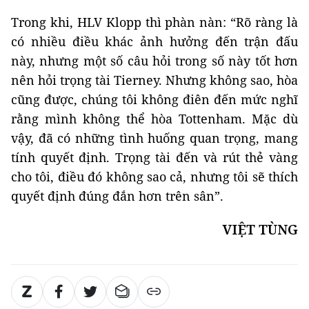
Trong khi, HLV Klopp thì phàn nàn: “Rõ ràng là
có nhiều điều khác ảnh hưởng đến trận đấu
này, nhưng một số câu hỏi trong số này tốt hơn
nên hỏi trọng tài Tierney. Nhưng không sao, hòa
cũng được, chúng tôi không điên đến mức nghĩ
rằng mình không thể hòa Tottenham. Mặc dù
vậy, đã có những tình huống quan trọng, mang
tính quyết định. Trọng tài đến và rút thẻ vàng
cho tôi, điều đó không sao cả, nhưng tôi sẽ thích
quyết định đúng đắn hơn trên sân”.
VIỆT TÙNG