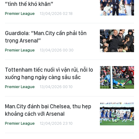
“tình thế khó khăn”
Premier League
13/04/2026 02:18
Guardiola: “Man.City cần phải tôn
trọng Arsenal”
Premier League
13/04/2026 00:30
Tottenham tiếc nuối vì vận rủi, nỗi lo
xuống hạng ngày càng sâu sắc
Premier League
13/04/2026 00:10
Man.City đánh bại Chelsea, thu hẹp
khoảng cách với Arsenal
Premier League
12/04/2026 23:10