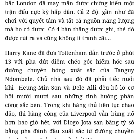
bắc London đã may mắn được chứng kiến một
trận đấu cực kỳ hấp dẫn. Cả 2 đội gần như đã
chơi với quyết tâm và tất cả nguồn năng lượng
mà họ có được. Có 4 bàn thắng được ghi, thẻ đỏ
được rút ra và cũng không ít tranh cãi…
Harry Kane đã đưa Tottenham dẫn trước ở phút
13 với pha dứt điểm chéo góc hiểm hóc sau
đường chuyền bóng xuất sắc của Tanguy
Ndombele. Chủ nhà sau đó đã phải tiếc nuối
khi Heung-Min Son và Dele Alli đều bỏ lỡ cơ
hội mười mươi sau những tình huống phản
công sắc bén. Trong khi hàng thủ liên tục chao
đảo, thì hàng công của Liverpool vẫn bùng nổ
hơn bao giờ hết, với Diogo Jota san bằng tỷ số
bằng pha đánh đầu xuất sắc từ đường chuyền