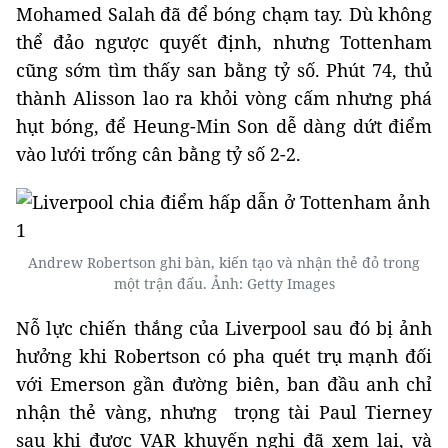
Mohamed Salah đã để bóng chạm tay. Dù không
thể đảo ngược quyết định, nhưng Tottenham
cũng sớm tìm thấy san bằng tỷ số. Phút 74, thủ
thành Alisson lao ra khỏi vòng cấm nhưng phá
hụt bóng, để Heung-Min Son dễ dàng dứt điểm
vào lưới trống cân bằng tỷ số 2-2.
Andrew Robertson ghi bàn, kiến tạo và nhận thẻ đỏ trong
một trận đấu. Ảnh: Getty Images
Nỗ lực chiến thắng của Liverpool sau đó bị ảnh
hưởng khi Robertson có pha quét trụ mạnh đối
với Emerson gần đường biên, ban đầu anh chỉ
nhận thẻ vàng, nhưng trọng tài Paul Tierney
sau khi được VAR khuyến nghị đã xem lại, và