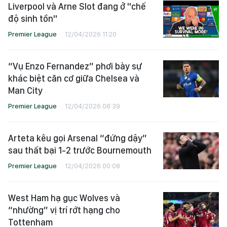
Liverpool và Arne Slot đang ở "chế
độ sinh tồn"
Premier League
12/04/2026 11:20
“Vụ Enzo Fernandez” phơi bày sự
khác biệt căn cơ giữa Chelsea và
Man City
Premier League
12/04/2026 08:39
Arteta kêu gọi Arsenal “đứng dậy”
sau thất bại 1-2 trước Bournemouth
Premier League
12/04/2026 00:08
West Ham hạ gục Wolves và
“nhường” vị trí rớt hạng cho
Tottenham