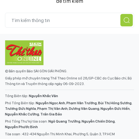
để tìm kiếm
© Bản quyền Báo SÀI GÒN GIẢI PHÓNG.
Giấy phép mở chuyên trang Thể Thao Online số 28/GP-CBC do Cục Báo chí, Bộ
Thông tin và Truyền thông cấp ngày 06-09-2023.
Tổng Biên tập:
Nguyễn Khắc Văn
Phó Tổng Biên tập:
Nguyễn Ngọc Anh
,
Phạm Văn Trường
,
Bùi Thị Hồng Sương
,
Trương Đức Nghĩa
,
Phạm Thị Vân Anh
,
Dương Văn Quang
,
Nguyễn Đức Hiển
,
Nguyễn Khắc Cường
,
Trần Gia Bảo
Phó Tổng Thư ký tòa soạn:
Ngô Quang Trưởng
,
Nguyễn Chiến Dũng
,
Nguyễn Phước Bình
Tòa soạn : 432-434 Nguyễn Thị Minh Khai, Phường 5, Quận 3, TP.HCM