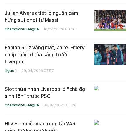
Julian Alvarez tiết lộ nguồn cảm
hứng sút phạt từ Messi
Champions League
10/04/2026 00:00
Fabian Ruiz vắng mặt, Zaire-Emery
chớp thời cơ tỏa sáng trước
Liverpool
Ligue 1
09/04/2026 07:57
Slot thừa nhận Liverpool ở “chế độ
sinh tồn” trước PSG
Champions League
09/04/2026 05:26
HLV Flick mỉa mai trọng tài VAR
đồng hương người Đức