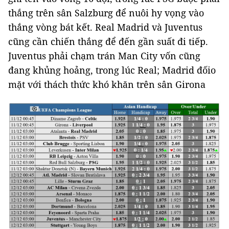
thắng trên sân Salzburg để nuôi hy vọng vào
thắng vòng bát kết. Real Madrid và Juventus
cũng cần chiến thắng để đến gần suất đi tiếp.
Juventus phải chạm trán Man City vốn cũng
đang khủng hoảng, trong lúc Real; Madrid đốio
mặt với thách thức khó khăn trên sân Girona