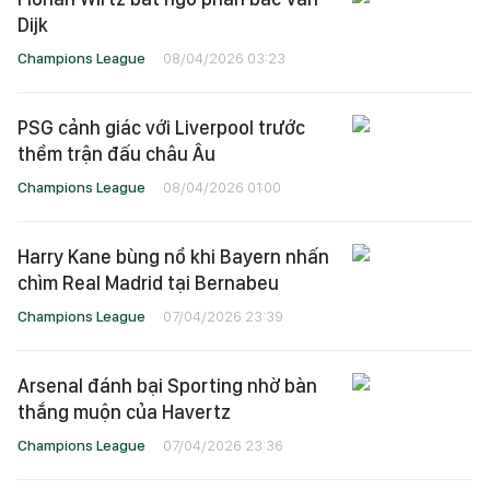
Dijk
Champions League
08/04/2026 03:23
PSG cảnh giác với Liverpool trước
thềm trận đấu châu Âu
Champions League
08/04/2026 01:00
Harry Kane bùng nổ khi Bayern nhấn
chìm Real Madrid tại Bernabeu
Champions League
07/04/2026 23:39
Arsenal đánh bại Sporting nhờ bàn
thắng muộn của Havertz
Champions League
07/04/2026 23:36