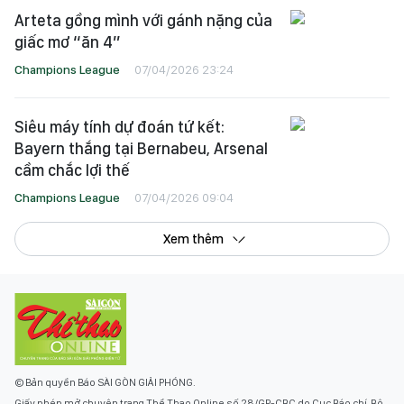
Arteta gồng mình với gánh nặng của
giấc mơ “ăn 4”
Champions League
07/04/2026 23:24
Siêu máy tính dự đoán tứ kết:
Bayern thắng tại Bernabeu, Arsenal
cầm chắc lợi thế
Champions League
07/04/2026 09:04
Xem thêm
© Bản quyền Báo SÀI GÒN GIẢI PHÓNG.
Giấy phép mở chuyên trang Thể Thao Online số 28/GP-CBC do Cục Báo chí, Bộ