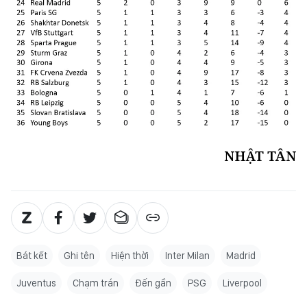
NHẬT TÂN
Bát kết
Ghi tên
Hiện thời
Inter Milan
Madrid
Juventus
Chạm trán
Đến gần
PSG
Liverpool