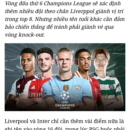
Vòng đấu thứ 6 Champions League sẽ xác định
thêm nhiều đội theo chân Liverppol giành vị trí
trong top 8. Nhưng nhiều tên tuổi khác cần đảm
bảo chiến thắng để tránh phải giành vé qua
vòng knock-out.
Liverpool và Inter chỉ cần thêm vài điểm nữa là
ghi tên vào vòng 16 đội, trong lúc PSG buộc phải