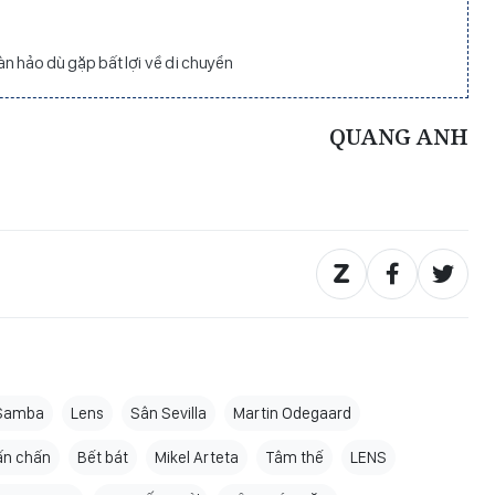
n hảo dù gặp bất lợi về di chuyển
QUANG ANH
 Samba
Lens
Sân Sevilla
Martin Odegaard
ấn chấn
Bết bát
Mikel Arteta
Tâm thế
LENS