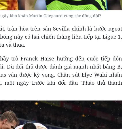
c gây khó khăn Martin Odegaard cùng các đồng đội?
t, trận hòa trên sân Sevilla chính là bước ngoặt
 bóng này có hai chiến thắng liên tiếp tại Ligue 1,
òa và thua.
hầy trò Franck Haise hướng đến cuộc tiếp đón
ái. Dù đối thủ được đánh giá mạnh nhất bảng B,
ens vẫn được kỳ vọng. Chân sút Elye Wahi nhấn
, một ngày trước khi đối đầu "Pháo thủ thành