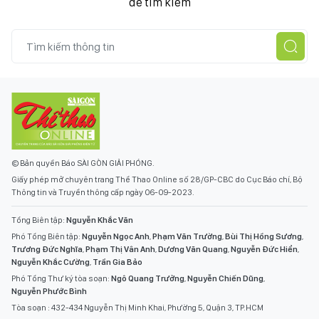
để tìm kiếm
© Bản quyền Báo SÀI GÒN GIẢI PHÓNG.
Giấy phép mở chuyên trang Thể Thao Online số 28/GP-CBC do Cục Báo chí, Bộ
Thông tin và Truyền thông cấp ngày 06-09-2023.
Tổng Biên tập:
Nguyễn Khắc Văn
Phó Tổng Biên tập:
Nguyễn Ngọc Anh
,
Phạm Văn Trường
,
Bùi Thị Hồng Sương
,
Trương Đức Nghĩa
,
Phạm Thị Vân Anh
,
Dương Văn Quang
,
Nguyễn Đức Hiển
,
Nguyễn Khắc Cường
,
Trần Gia Bảo
Phó Tổng Thư ký tòa soạn:
Ngô Quang Trưởng
,
Nguyễn Chiến Dũng
,
Nguyễn Phước Bình
Tòa soạn : 432-434 Nguyễn Thị Minh Khai, Phường 5, Quận 3, TP.HCM