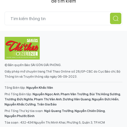
để tìm kiếm
© Bản quyền Báo SÀI GÒN GIẢI PHÓNG.
Giấy phép mở chuyên trang Thể Thao Online số 28/GP-CBC do Cục Báo chí, Bộ
Thông tin và Truyền thông cấp ngày 06-09-2023.
Tổng Biên tập:
Nguyễn Khắc Văn
Phó Tổng Biên tập:
Nguyễn Ngọc Anh
,
Phạm Văn Trường
,
Bùi Thị Hồng Sương
,
Trương Đức Nghĩa
,
Phạm Thị Vân Anh
,
Dương Văn Quang
,
Nguyễn Đức Hiển
,
Nguyễn Khắc Cường
,
Trần Gia Bảo
Phó Tổng Thư ký tòa soạn:
Ngô Quang Trưởng
,
Nguyễn Chiến Dũng
,
Nguyễn Phước Bình
Tòa soạn : 432-434 Nguyễn Thị Minh Khai, Phường 5, Quận 3, TP.HCM