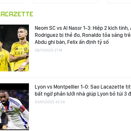
ACAZETTE
Neom SC vs Al Nassr 1-3: Hiệp 2 kich tính,
Rodriguez bị thẻ đo, Ronaldo tỏa sáng tr
Abdu ghi bàn, Felix ấn định tỷ số
08/11/2025 21:18
Lyon vs Montpellier 1-0: Sao Lacazette tịt
bất ngờ phản lưới nhà giúp Lyon bỏ túi 3 
04/01/2025 20:24