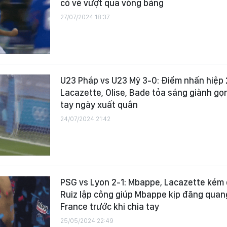
có vé vượt qua vòng bảng
27/07/2024 18:37
U23 Pháp vs U23 Mỹ 3-0: Điểm nhấn hiệp 2
Lacazette, Olise, Bade tỏa sáng giành gọ
tay ngày xuất quân
24/07/2024 21:42
PSG vs Lyon 2-1: Mbappe, Lacazette kém
Ruiz lập công giúp Mbappe kịp đăng qua
France trước khi chia tay
25/05/2024 22:49