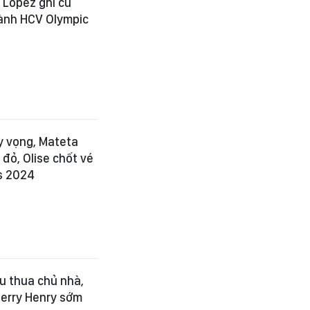
 Lopez ghi cú
iành HCV Olympic
y vọng, Mateta
đỏ, Olise chốt vé
s 2024
u thua chủ nhà,
hierry Henry sớm