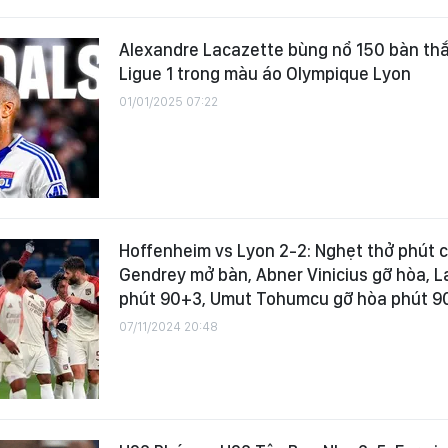
Alexandre Lacazette bùng nổ 150 bàn th
Ligue 1 trong màu áo Olympique Lyon
01/01/2025 07:22
Hoffenheim vs Lyon 2-2: Nghẹt thở phút c
Gendrey mở bàn, Abner Vinicius gỡ hòa, L
phút 90+3, Umut Tohumcu gỡ hòa phút 
07/11/2024 20:48