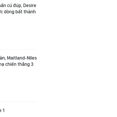
hần cú đúp, Desire
ợc dòng bất thành
àn, Maitland-Niles
hạ chiến thắng 3
e 1