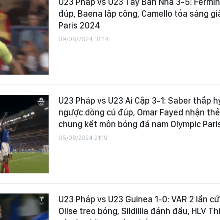
U23 Pháp vs U23 Tây Ban Nha 3-5: Fermin
đúp, Baena lập công, Camello tỏa sáng g
Paris 2024
09/08/2024 18:14
U23 Pháp vs U23 Ai Cập 3-1: Saber thắp h
ngược dòng cú đúp, Omar Fayed nhận thẻ 
chung kết môn bóng đá nam Olympic Pari
05/08/2024 21:19
U23 Pháp vs U23 Guinea 1-0: VAR 2 lần cứ
Olise treo bóng, Sildillia đánh đầu, HLV T