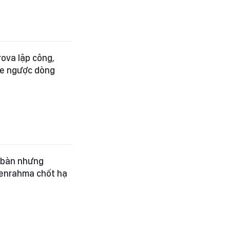
rova lập công,
de ngược dòng
ở bàn nhưng
 Benrahma chốt hạ