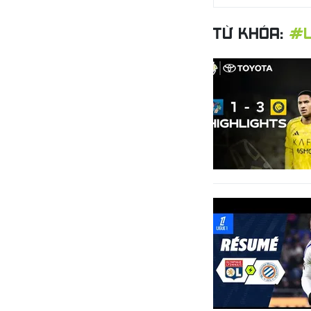
TỪ KHÓA:
#L