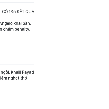
CÓ
135
KẾT QUẢ
 Angelo khai bàn,
ên chấm penalty,
 ngòi, Khalil Fayad
điểm nghẹt thở