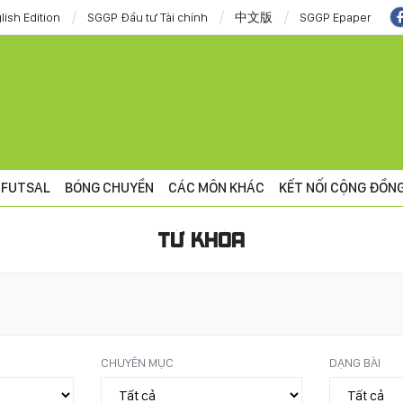
lish Edition
SGGP Đầu tư Tài chính
中文版
SGGP Epaper
FUTSAL
BÓNG CHUYỀN
CÁC MÔN KHÁC
KẾT NỐI CỘNG ĐỒN
TỪ KHÓA
CHUYÊN MỤC
DẠNG BÀI