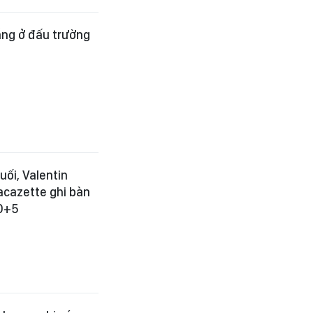
ắng ở đấu trường
uối, Valentin
acazette ghi bàn
90+5