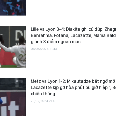
Lille vs Lyon 3-4: Diakite ghi cú đúp, Zheg
Benrahma, Fofana, Lacazette, Mama Bal
giành 3 điểm ngoạn mục
06/05/2024 21:43
Metz vs Lyon 1-2: Mikautadze bất ngờ m
Lacazette kịp gỡ hòa phút bù giờ hiệp 1,
chiến thắng
23/02/2024 21:43