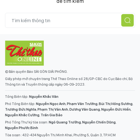
để tìm kiếm
© Bản quyền Báo SÀI GÒN GIẢI PHÓNG.
Giấy phép mở chuyên trang Thể Thao Online số 28/GP-CBC do Cục Báo chí, Bộ
Thông tin và Truyền thông cấp ngày 06-09-2023.
Tổng Biên tập:
Nguyễn Khắc Văn
Phó Tổng Biên tập:
Nguyễn Ngọc Anh
,
Phạm Văn Trường
,
Bùi Thị Hồng Sương
,
Trương Đức Nghĩa
,
Phạm Thị Vân Anh
,
Dương Văn Quang
,
Nguyễn Đức Hiển
,
Nguyễn Khắc Cường
,
Trần Gia Bảo
Phó Tổng Thư ký tòa soạn:
Ngô Quang Trưởng
,
Nguyễn Chiến Dũng
,
Nguyễn Phước Bình
Tòa soạn : 432-434 Nguyễn Thị Minh Khai, Phường 5, Quận 3, TP.HCM