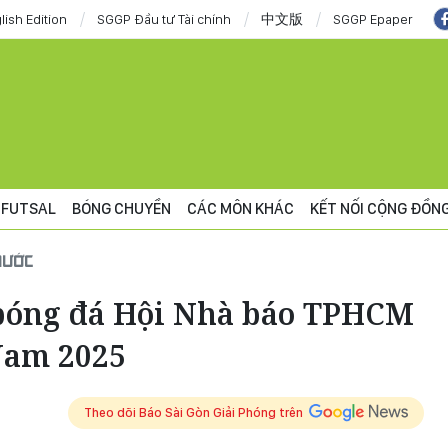
lish Edition
SGGP Đầu tư Tài chính
中文版
SGGP Epaper
FUTSAL
BÓNG CHUYỀN
CÁC MÔN KHÁC
KẾT NỐI CỘNG ĐỒN
NƯỚC
 bóng đá Hội Nhà báo TPHCM
Nam 2025
Theo dõi Báo Sài Gòn Giải Phóng trên