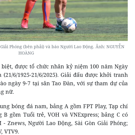
òn Giải Phóng (bên phải) và báo Người Lao Động. Ảnh: NGUYỄN
HOÀNG
c biệt, được tổ chức nhân kỷ niệm 100 năm Ngày
(21/6/1925-21/6/2025). Giải đấu được khởi tranh
vào ngày 9-7 tại sân Tao Đàn, với sự tham dự của
ng nữ.
dung bóng đá nam, bảng A gồm FPT Play, Tạp chí
g B gồm Tuổi trẻ, VOH và VNExpress; bảng C có
- Znews, Người Lao Động, Sài Gòn Giải Phóng;
, VTV9.