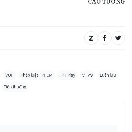
CAO TƯỜNG
VOH
Pháp luật TPHCM
FPT Play
VTV9
Luân lưu
Tiền thưởng