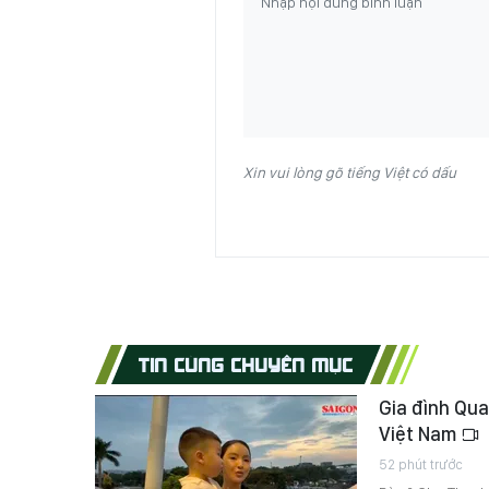
Xin vui lòng gõ tiếng Việt có dấu
TIN CÙNG CHUYÊN MỤC
Gia đình Qua
Việt Nam
52 phút trước