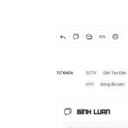
TỪ KHÓA
SCTV
Sân Tao Đàn
HTV
Bóng đá nam
BÌNH LUẬN