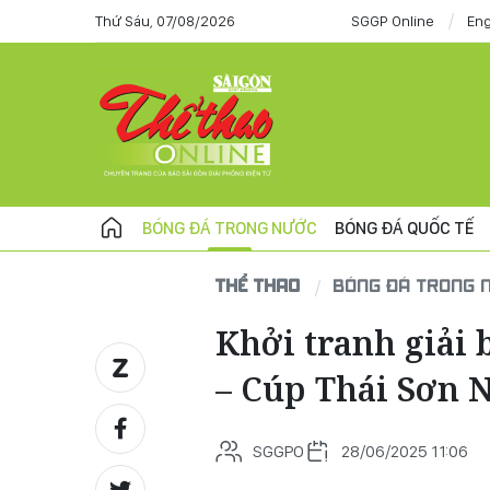
Thứ Sáu, 07/08/2026
SGGP Online
Eng
BÓNG ĐÁ TRONG NƯỚC
BÓNG ĐÁ QUỐC TẾ
THỂ THAO
BÓNG ĐÁ TRONG 
Khởi tranh giải
– Cúp Thái Sơn 
SGGPO
28/06/2025 11:06