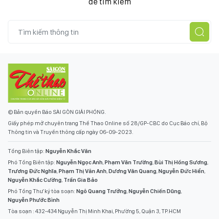
để tìm kiếm
© Bản quyền Báo SÀI GÒN GIẢI PHÓNG.
Giấy phép mở chuyên trang Thể Thao Online số 28/GP-CBC do Cục Báo chí, Bộ
Thông tin và Truyền thông cấp ngày 06-09-2023.
Tổng Biên tập:
Nguyễn Khắc Văn
Phó Tổng Biên tập:
Nguyễn Ngọc Anh
,
Phạm Văn Trường
,
Bùi Thị Hồng Sương
,
Trương Đức Nghĩa
,
Phạm Thị Vân Anh
,
Dương Văn Quang
,
Nguyễn Đức Hiển
,
Nguyễn Khắc Cường
,
Trần Gia Bảo
Phó Tổng Thư ký tòa soạn:
Ngô Quang Trưởng
,
Nguyễn Chiến Dũng
,
Nguyễn Phước Bình
Tòa soạn : 432-434 Nguyễn Thị Minh Khai, Phường 5, Quận 3, TP.HCM