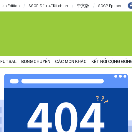
lish Edition
SGGP Đầu tư Tài chính
中文版
SGGP Epaper
FUTSAL
BÓNG CHUYỀN
CÁC MÔN KHÁC
KẾT NỐI CỘNG ĐỒN