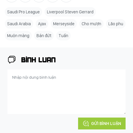
Saudi Pro League
Liverpool Steven Gerrard
Saudi Arabia
Ajax
Merseyside
Cho mượn
Lão phu
Muộn màng
Bán đứt
Tuấn
BÌNH LUẬN
GỬI BÌNH LUẬN