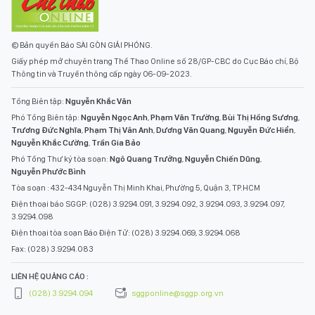
© Bản quyền Báo SÀI GÒN GIẢI PHÓNG.
Giấy phép mở chuyên trang Thể Thao Online số 28/GP-CBC do Cục Báo chí, Bộ
Thông tin và Truyền thông cấp ngày 06-09-2023.
Tổng Biên tập:
Nguyễn Khắc Văn
Phó Tổng Biên tập:
Nguyễn Ngọc Anh
,
Phạm Văn Trường
,
Bùi Thị Hồng Sương
,
Trương Đức Nghĩa
,
Phạm Thị Vân Anh
,
Dương Văn Quang
,
Nguyễn Đức Hiển
,
Nguyễn Khắc Cường
,
Trần Gia Bảo
Phó Tổng Thư ký tòa soạn:
Ngô Quang Trưởng
,
Nguyễn Chiến Dũng
,
Nguyễn Phước Bình
Tòa soạn : 432-434 Nguyễn Thị Minh Khai, Phường 5, Quận 3, TP.HCM
Điện thoại báo SGGP: (028) 3.9294.091, 3.9294.092, 3.9294.093, 3.9294.097,
3.9294.098
Điện thoại tòa soạn Báo Điện Tử: (028) 3.9294.069, 3.9294.068
Fax: (028) 3.9294.083
LIÊN HỆ QUẢNG CÁO :
(028) 3.9294.094
sggponline@sggp.org.vn