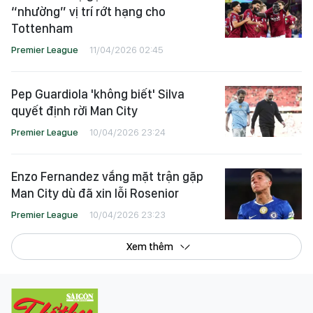
“nhường” vị trí rớt hạng cho
Tottenham
Premier League
11/04/2026 02:45
Pep Guardiola 'không biết' Silva
quyết định rời Man City
Premier League
10/04/2026 23:24
Enzo Fernandez vắng mặt trận gặp
Man City dù đã xin lỗi Rosenior
Premier League
10/04/2026 23:23
Xem thêm