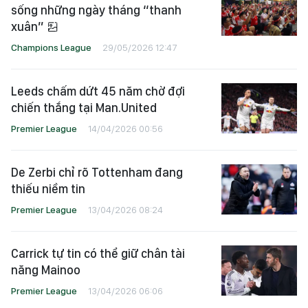
sống những ngày tháng “thanh
xuân”
Champions League
29/05/2026 12:47
Leeds chấm dứt 45 năm chờ đợi
chiến thắng tại Man.United
Premier League
14/04/2026 00:56
De Zerbi chỉ rõ Tottenham đang
thiếu niềm tin
Premier League
13/04/2026 08:24
Carrick tự tin có thể giữ chân tài
năng Mainoo
Premier League
13/04/2026 06:06