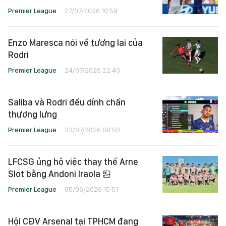
Premier League
27/07/2026 10:59
Enzo Maresca nói về tương lai của
Rodri
Premier League
24/07/2026 22:40
Saliba và Rodri đều dính chấn
thương lưng
Premier League
23/07/2026 08:50
LFCSG ủng hộ việc thay thế Arne
Slot bằng Andoni Iraola
Premier League
05/06/2026 15:51
Hội CĐV Arsenal tại TPHCM đang