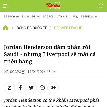
SGGP Online
English Edition
SGGP Đầu tư Tài chính
中文
SGGP Epaper
BÓNG ĐÁ QUỐC TẾ
PREMIER LEAGUE
Jordan Henderson đàm phán rời
Saudi - nhưng Liverpool sẽ mất cả
triệu bảng
SGGPO
14/01/2024 18:44
Jordan Henderson có thể khiến Liverpool phải
trả hàng triệu bảng nếu anh đạt được mong