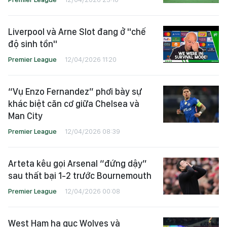
Liverpool và Arne Slot đang ở "chế
độ sinh tồn"
Premier League
12/04/2026 11:20
“Vụ Enzo Fernandez” phơi bày sự
khác biệt căn cơ giữa Chelsea và
Man City
Premier League
12/04/2026 08:39
Arteta kêu gọi Arsenal “đứng dậy”
sau thất bại 1-2 trước Bournemouth
Premier League
12/04/2026 00:08
West Ham hạ gục Wolves và