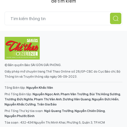
để tìm kiếm
© Bản quyền Báo SÀI GÒN GIẢI PHÓNG.
Giấy phép mở chuyên trang Thể Thao Online số 28/GP-CBC do Cục Báo chí, Bộ
Thông tin và Truyền thông cấp ngày 06-09-2023.
Tổng Biên tập:
Nguyễn Khắc Văn
Phó Tổng Biên tập:
Nguyễn Ngọc Anh
,
Phạm Văn Trường
,
Bùi Thị Hồng Sương
,
Trương Đức Nghĩa
,
Phạm Thị Vân Anh
,
Dương Văn Quang
,
Nguyễn Đức Hiển
,
Nguyễn Khắc Cường
,
Trần Gia Bảo
Phó Tổng Thư ký tòa soạn:
Ngô Quang Trưởng
,
Nguyễn Chiến Dũng
,
Nguyễn Phước Bình
Tòa soạn : 432-434 Nguyễn Thị Minh Khai, Phường 5, Quận 3, TP.HCM