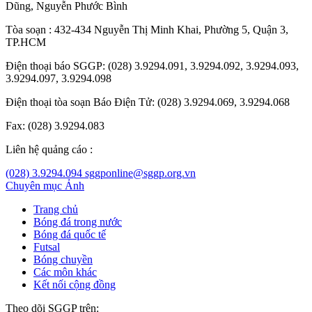
Dũng
,
Nguyễn Phước Bình
Tòa soạn : 432-434 Nguyễn Thị Minh Khai, Phường 5, Quận 3,
TP.HCM
Điện thoại báo SGGP: (028) 3.9294.091, 3.9294.092, 3.9294.093,
3.9294.097, 3.9294.098
Điện thoại tòa soạn Báo Điện Tử: (028) 3.9294.069, 3.9294.068
Fax: (028) 3.9294.083
Liên hệ quảng cáo :
(028) 3.9294.094
sggponline@sggp.org.vn
Chuyên mục
Ảnh
Trang chủ
Bóng đá trong nước
Bóng đá quốc tế
Futsal
Bóng chuyền
Các môn khác
Kết nối cộng đồng
Theo dõi SGGP trên: