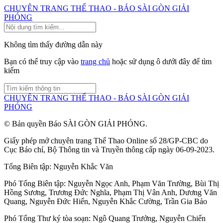
CHUYÊN TRANG THỂ THAO - BÁO SÀI GÒN GIẢI
PHÓNG
Không tìm thấy đường dẫn này
Bạn có thể truy cập vào
trang chủ
hoặc sử dụng ô dưới đây để tìm
kiếm
CHUYÊN TRANG THỂ THAO - BÁO SÀI GÒN GIẢI
PHÓNG
© Bản quyền Báo SÀI GÒN GIẢI PHÓNG.
Giấy phép mở chuyên trang Thể Thao Online số 28/GP-CBC do
Cục Báo chí, Bộ Thông tin và Truyền thông cấp ngày 06-09-2023.
Tổng Biên tập:
Nguyễn Khắc Văn
Phó Tổng Biên tập:
Nguyễn Ngọc Anh
,
Phạm Văn Trường
,
Bùi Thị
Hồng Sương
,
Trương Đức Nghĩa
,
Phạm Thị Vân Anh
,
Dương Văn
Quang
,
Nguyễn Đức Hiển
,
Nguyễn Khắc Cường
,
Trần Gia Bảo
Phó Tổng Thư ký tòa soạn:
Ngô Quang Trưởng
,
Nguyễn Chiến